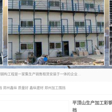
郑州鑫纵建材有限公司供应阳光板，彩钢板，彩钢钢构工程是一家集生产销售租赁安装于一体的企业，主要生产PC采光板，耐力板，仿古琉璃采光板，岩棉板、彩钢压型板、镀锌压型板、桁架楼承板，C、Z型钢檩条、围挡板、轻钢结构，阳光温室大棚等新型建材产品。公司旗下有多台移动式高空压瓦机租赁，承接全国各地业务，专业对外租赁各种型号压瓦机。
挡 郑州鑫纵 质量好 鑫纵建材 郑州加工围挡
平顶山生产加工彩钢
挡