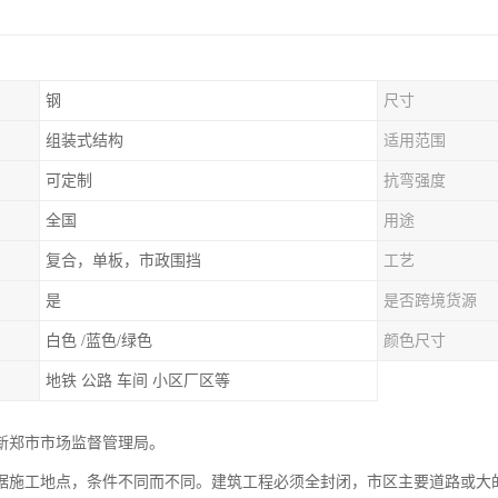
钢
尺寸
组装式结构
适用范围
可定制
抗弯强度
全国
用途
复合，单板，市政围挡
工艺
是
是否跨境货源
白色 /蓝色/绿色
颜色尺寸
地铁 公路 车间 小区厂区等
新郑市市场监督管理局。
据施工地点，条件不同而不同。建筑工程必须全封闭，市区主要道路或大的不