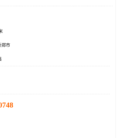
方米
新郑市
挡
0748