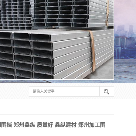
围挡 郑州鑫纵 质量好 鑫纵建材 郑州加工围