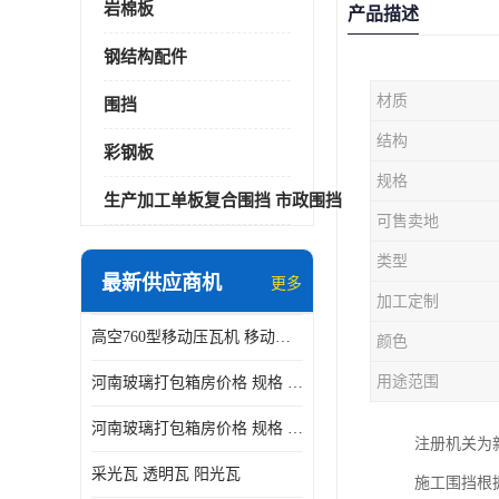
岩棉板
产品描述
钢结构配件
材质
围挡
结构
彩钢板
规格
生产加工单板复合围挡 市政围挡
可售卖地
类型
最新供应商机
更多
加工定制
高空760型移动压瓦机 移动升降制瓦设备租赁选郑州鑫纵
颜色
用途范围
河南玻璃打包箱房价格 规格 鑫纵建材按需定制
河南玻璃打包箱房价格 规格 鑫纵建材批发
注册机关为
采光瓦 透明瓦 阳光瓦
施工围挡根