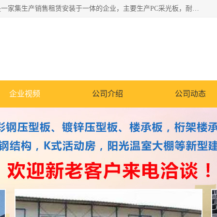
郑州鑫纵建材有限公司供应阳光板，彩钢板，彩钢钢构工程是一家集生产销售租赁安装于一体的企业，主要生产PC采光板，耐力板，仿古琉璃采光板，岩棉板、彩钢压型板、镀锌压型板、桁架楼承板，C、Z型钢檩条、围挡板、轻钢结构，阳光温室大棚等新型建材产品。公司旗下有多台移动式高空压瓦机租赁，承接全国各地业务，专业对外租赁各种型号压瓦机。
企业视频
公司介绍
公司动态