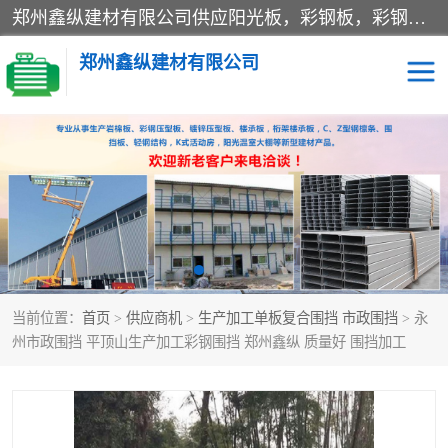
郑州鑫纵建材有限公司供应阳光板，彩钢板，彩钢钢构工程是一家集生产销售租赁安装于一体的企业，主要生产PC采光板，耐力板，仿古琉璃采光板，岩棉板、彩钢压型板、镀锌压型板、桁架楼承板，C、Z型钢檩条、围挡板、轻钢结构，阳光温室大棚等新型建材产品。公司旗下有多台移动式高空压瓦机租赁，承接全国各地业务，专业对外租赁各种型号压瓦机。
郑州鑫纵建材有限公司
高空瓦机租赁
ASA合成树脂仿古瓦
CZ型钢
FRP采光板
PC多层板
PC耐力板
当前位置：
首页
>
供应商机
>
生产加工单板复合围挡 市政围挡
> 永
建筑围挡
楼层板
州市政围挡 平顶山生产加工彩钢围挡 郑州鑫纵 质量好 围挡加工
新型活动房
压型彩钢板
岩棉板
钢结构配件