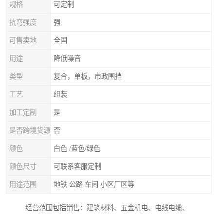
规格
可定制
抗弯强度
强
可售卖地
全国
用途
降低噪音
类型
复合，单板，市政围挡
工艺
组装
加工定制
是
是否跨境货源
否
颜色
白色 /蓝色/绿色
颜色尺寸
可联系客服定制
用途范围
地铁 公路 车间 小区厂区等
经营范围包括销售：建筑材料、五金机电、电线电缆、