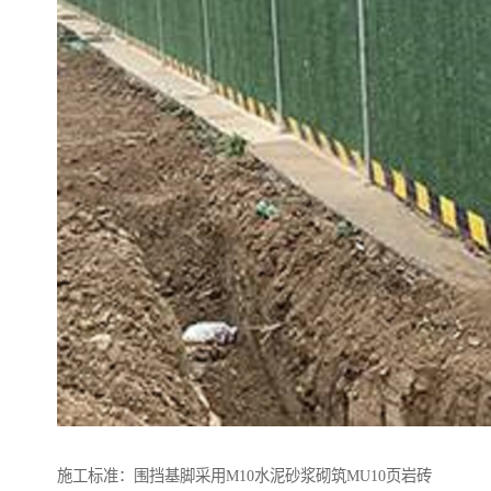
施工标准：围挡基脚采用M10水泥砂浆砌筑MU10页岩砖