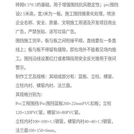
砖砌0.5*0.5的基础，用于增强围挡抗风稳定性；pvc围挡
设2.5米高，宽3米为一板。施工围挡做美化处理，喷涂
企业名称、安全、质量、文明施工用语及开发项目商业
广告，严禁张贴、涂写垃圾广告。
围挡施工完毕，板与板之间衔接平顺，直线要在一条直
线上；板与板不得留有缝隙，即在场外不能看见场内施
工。围挡沿线设置红灯或者隔段用安全反光锥用于夜间
警示。
制作工艺及规格：其组成部分有：篮板、立柱、横管、
立柱内衬、横管内衬、法兰盘。
其规格分别为：
Pvc工程围挡/Pvc围挡篮板200×22mmPVC扣板；立柱
120×120PVC管，横管50×80PVC管，
立柱内衬100×100×1.5钢管，横管内衬40×40×1.3钢管，
法兰盘100×150×6mm。