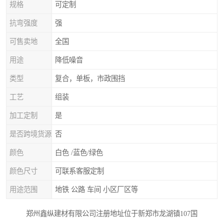
规格
可定制
抗弯强度
强
可售卖地
全国
用途
降低噪音
类型
复合，单板，市政围挡
工艺
组装
加工定制
是
是否跨境货源
否
颜色
白色 /蓝色/绿色
颜色尺寸
可联系客服定制
用途范围
地铁 公路 车间 小区厂区等
郑州鑫纵建材有限公司注册地址位于新郑市龙湖镇107国