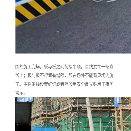
围挡施工完毕，板与板之间衔接平顺，直线要在一条直
线上；板与板不得留有缝隙，即在场外不能看见场内施
工。围挡沿线设置红灯或者隔段用安全反光锥用于夜间
警示。