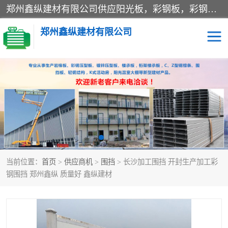
郑州鑫纵建材有限公司供应阳光板，彩钢板，彩钢钢构工程是一家集生产销售租赁安装于一体的企业，主要生产PC采光板，耐力板，仿古琉璃采光板，岩棉板、彩钢压型板、镀锌压型板、桁架楼承板，C、Z型钢檩条、围挡板、轻钢结构，阳光温室大棚等新型建材产品。公司旗下有多台移动式高空压瓦机租赁，承接全国各地业务，专业对外租赁各种型号压瓦机。
郑州鑫纵建材有限公司
高空瓦机租赁
ASA合成树脂仿古瓦
CZ型钢
FRP采光板
PC多层板
PC耐力板
当前位置：
首页
>
供应商机
>
围挡
> 长沙加工围挡 开封生产加工彩
建筑围挡
楼层板
钢围挡 郑州鑫纵 质量好 鑫纵建材
新型活动房
压型彩钢板
岩棉板
钢结构配件