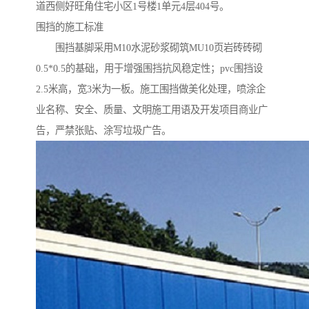
道西侧好旺角住宅小区1号楼1单元4层404号。
围挡的施工标准
围挡基脚采用M10水泥砂浆砌筑MU10页岩砖砖砌
0.5*0.5的基础，用于增强围挡抗风稳定性；pvc围挡设
2.5米高，宽3米为一板。施工围挡做美化处理，喷涂企
业名称、安全、质量、文明施工用语及开发项目商业广
告，严禁张贴、涂写垃圾广告。