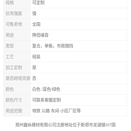
规格
可定制
抗弯强度
强
可售卖地
全国
用途
降低噪音
类型
复合，单板，市政围挡
工艺
组装
加工定制
是
是否跨境货源
否
颜色
白色 /蓝色/绿色
颜色尺寸
可联系客服定制
用途范围
地铁 公路 车间 小区厂区等
郑州鑫纵建材有限公司注册地址位于新郑市龙湖镇107国