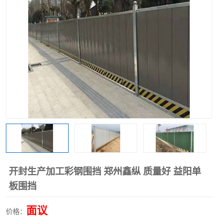
围挡
彩钢板
生产加工单板复合围挡 市
政围挡
开封生产加工彩钢围挡 郑州鑫纵 质量好 益阳单
板围挡
面议
价格：