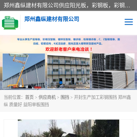
郑州鑫纵建材有限公司供应阳光板，彩钢板，彩钢钢构工程是一家集生产销售租赁安装于一体的企业，主要生产PC采光板，耐力板，仿古琉璃采光板，岩棉板、彩钢压型板、镀锌压型板、桁架楼承板，C、Z型钢檩条、围挡板、轻钢结构，阳光温室大棚等新型建材产品。公司旗下有多台移动式高空压瓦机租赁，承接全国各地业务，专业对外租赁各种型号压瓦机。
郑州鑫纵建材有限公司
高空瓦机租赁
ASA合成树脂仿古瓦
CZ型钢
FRP采光板
PC多层板
PC耐力板
当前位置：
首页
>
供应商机
>
围挡
> 开封生产加工彩钢围挡 郑州鑫
建筑围挡
楼层板
纵 质量好 益阳单板围挡
新型活动房
压型彩钢板
岩棉板
钢结构配件