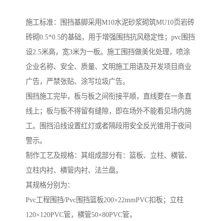
施工标准：围挡基脚采用M10水泥砂浆砌筑MU10页岩砖
砖砌0.5*0.5的基础，用于增强围挡抗风稳定性；pvc围挡
设2.5米高，宽3米为一板。施工围挡做美化处理，喷涂
企业名称、安全、质量、文明施工用语及开发项目商业
广告，严禁张贴、涂写垃圾广告。
围挡施工完毕，板与板之间衔接平顺，直线要在一条直
线上；板与板不得留有缝隙，即在场外不能看见场内施
工。围挡沿线设置红灯或者隔段用安全反光锥用于夜间
警示。
制作工艺及规格：其组成部分有：篮板、立柱、横管、
立柱内衬、横管内衬、法兰盘。
其规格分别为：
Pvc工程围挡/Pvc围挡篮板200×22mmPVC扣板；立柱
120×120PVC管，横管50×80PVC管，