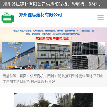
郑州鑫纵建材有限公司供应阳光板，彩钢板，彩钢钢构工程是一家集生产销售租赁安装于一体的企业，主要生产PC采光板，耐力板，仿古琉璃采光板，岩棉板、彩钢压型板、镀锌压型板、桁架楼承板，C、Z型钢檩条、围挡板、轻钢结构，阳光温室大棚等新型建材产品。公司旗下有多台移动式高空压瓦机租赁，承接全国各地业务，专业对外租赁各种型号压瓦机。
郑州鑫纵建材有限公司
高空瓦机租赁
ASA合成树脂仿古瓦
CZ型钢
FRP采光板
PC多层板
PC耐力板
当前位置：
首页
>
供应商机
>
围挡
> 湖北加工围挡 鑫纵建材 平顶山
建筑围挡
楼层板
生产加工彩钢围挡 郑州鑫纵 质量好
新型活动房
压型彩钢板
岩棉板
钢结构配件