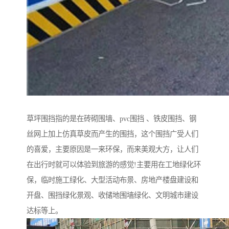
草坪围挡指的是在砖砌围墙、pvc围挡 、铁皮围挡、钢
丝网上加上仿真草皮而产生的围挡，这个围挡广受人们
的喜爱，主要原因是一来环保，而来美观大方，让人们
在出行时就可以体验到旅游的感觉!主要用在工地绿化环
保，临时施工绿化、大型活动布景、房地产楼盘建设和
开盘、围挡绿化景观、收储地围墙绿化、文明城市建设
达标等上。