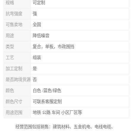
规格
可定制
抗弯强度
强
可售卖地
全国
用途
降低噪音
类型
复合，单板，市政围挡
工艺
组装
加工定制
是
是否跨境货源
否
颜色
白色 /蓝色/绿色
颜色尺寸
可联系客服定制
用途范围
地铁 公路 车间 小区厂区等
经营范围包括销售：建筑材料、五金机电、电线电缆、