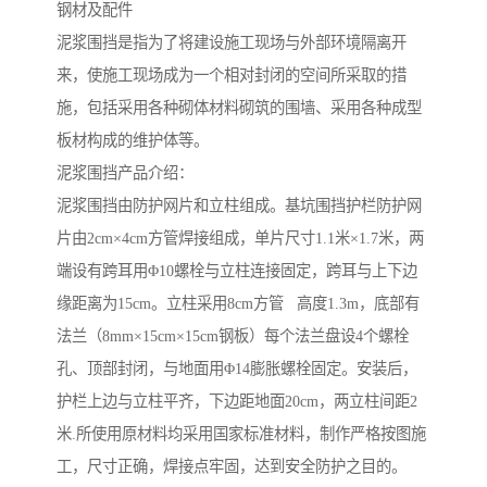
钢材及配件
泥浆围挡是指为了将建设施工现场与外部环境隔离开
来，使施工现场成为一个相对封闭的空间所采取的措
施，包括采用各种砌体材料砌筑的围墙、采用各种成型
板材构成的维护体等。
泥浆围挡产品介绍：
泥浆围挡由防护网片和立柱组成。基坑围挡护栏防护网
片由2cm×4cm方管焊接组成，单片尺寸1.1米×1.7米，两
端设有跨耳用Φ10螺栓与立柱连接固定，跨耳与上下边
缘距离为15cm。立柱采用8cm方管 高度1.3m，底部有
法兰（8mm×15cm×15cm钢板）每个法兰盘设4个螺栓
孔、顶部封闭，与地面用Φ14膨胀螺栓固定。安装后，
护栏上边与立柱平齐，下边距地面20cm，两立柱间距2
米.所使用原材料均采用国家标准材料，制作严格按图施
工，尺寸正确，焊接点牢固，达到安全防护之目的。