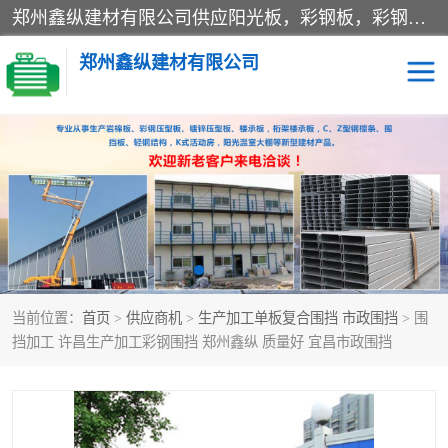
郑州鑫纵建材有限公司供应阳光板，彩钢板，彩钢钢构工程是一家集生产销售租赁安装于一体的企业，主要生产PC采光板，耐力板，仿古琉璃采光板，岩棉板、彩钢压型板、镀锌压型板、桁架楼承板，C、Z型钢檩条、围挡板、轻钢结构，阳光温室大棚等新型建材产品。公司旗下有多台移动式高空压瓦机租赁，承接全国各地业务，专业对外租赁各种型号压瓦机。
郑州鑫纵建材有限公司
高空瓦机租赁
ASA合成树脂仿古瓦
CZ型钢
FRP采光板
PC多层板
PC耐力板
当前位置：
首页
>
供应商机
>
生产加工单板复合围挡 市政围挡
> 围
建筑围挡
楼层板
挡加工 许昌生产加工彩钢围挡 郑州鑫纵 质量好 宜昌市政围挡
新型活动房
压型彩钢板
岩棉板
钢结构配件