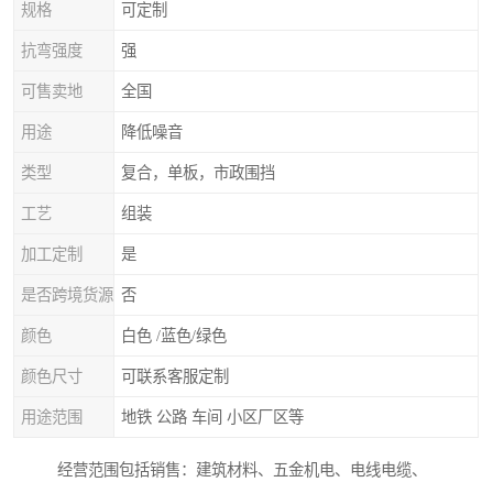
规格
可定制
抗弯强度
强
可售卖地
全国
用途
降低噪音
类型
复合，单板，市政围挡
工艺
组装
加工定制
是
是否跨境货源
否
颜色
白色 /蓝色/绿色
颜色尺寸
可联系客服定制
用途范围
地铁 公路 车间 小区厂区等
经营范围包括销售：建筑材料、五金机电、电线电缆、