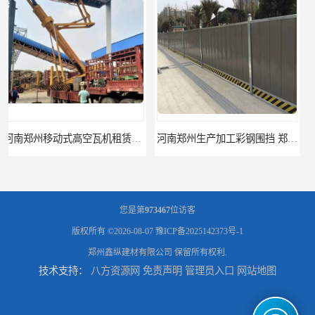
河南郑州生产加工彩钢围挡 郑州鑫纵 质量好 围挡加工
三门峡生产加工彩钢围挡 郑州鑫纵 质量好 围挡加工
您是第
973467
位访客
版权所有 ©2026-08-07
豫ICP备2025142373号-1
郑州鑫纵建材有限公司
保留所有权利.
技术支持：
八方资源网
免责声明
管理员入口
网站地图