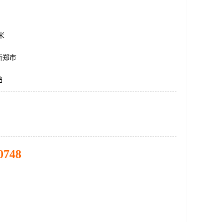
方米
新郑市
挡
0748