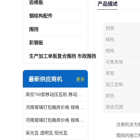
岩棉板
产品描述
钢结构配件
材质
围挡
结构
彩钢板
规格
生产加工单板复合围挡 市政围挡
可售卖地
类型
最新供应商机
更多
加工定制
高空760型移动压瓦机 移动升降制瓦设备租赁选郑州鑫纵
颜色
用途范围
河南玻璃打包箱房价格 规格 鑫纵建材按需定制
河南玻璃打包箱房价格 规格 鑫纵建材批发
注册机关为
采光瓦 透明瓦 阳光瓦
围挡的施工