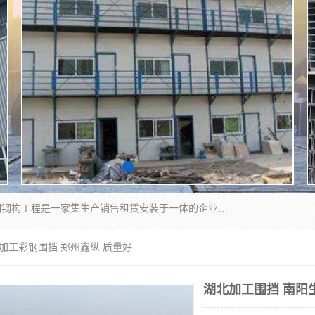
郑州鑫纵建材有限公司供应阳光板，彩钢板，彩钢钢构工程是一家集生产销售租赁安装于一体的企业，主要生产PC采光板，耐力板，仿古琉璃采光板，岩棉板、彩钢压型板、镀锌压型板、桁架楼承板，C、Z型钢檩条、围挡板、轻钢结构，阳光温室大棚等新型建材产品。公司旗下有多台移动式高空压瓦机租赁，承接全国各地业务，专业对外租赁各种型号压瓦机。
产加工彩钢围挡 郑州鑫纵 质量好
湖北加工围挡 南阳