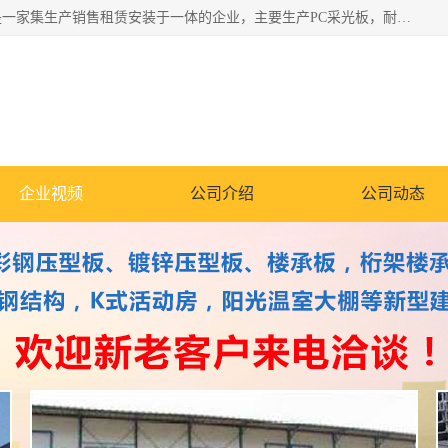
郑州鑫纵建材有限公司供应阳光板，彩钢板，彩钢钢构工程是一家集生产销售租赁安装于一体的企业，主要生产PC采光板，耐力板，仿古琉璃采光板，岩棉板、彩钢压型板、镀锌压型板、桁架楼承板，C、Z型钢檩条、围挡板、轻钢结构，阳光温室大棚等新型建材产品。公司旗下有多台移动式高空压瓦机租赁，承接全国各地业务，专业对外租赁各种型号压瓦机。
企业视频
公司介绍
公司动态