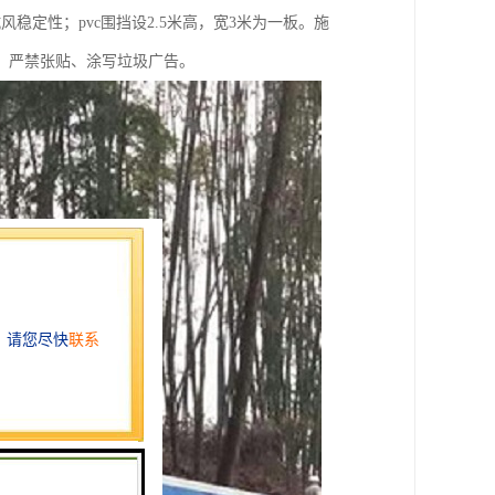
风稳定性；pvc围挡设2.5米高，宽3米为一板。施
，严禁张贴、涂写垃圾广告。