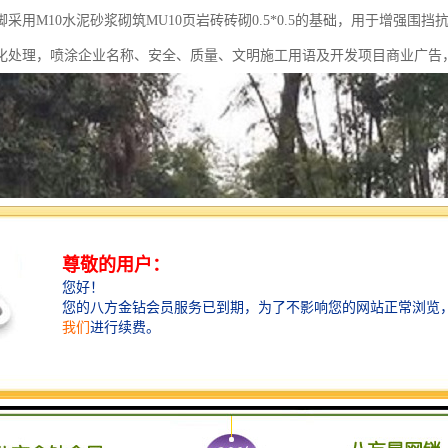
M10水泥砂浆砌筑MU10页岩砖砖砌0.5*0.5的基础，用于增强围挡抗
化处理，喷涂企业名称、安全、质量、文明施工用语及开发项目商业广告