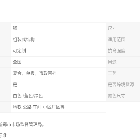
钢
尺寸
组装式结构
适用范围
可定制
抗弯强度
全国
用途
复合，单板，市政围挡
工艺
是
是否跨境货源
白色 /蓝色/绿色
颜色尺寸
地铁 公路 车间 小区厂区等
新郑市市场监督管理局。
标准