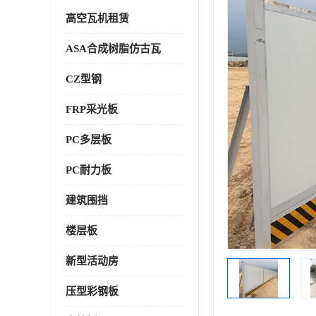
高空瓦机租赁
ASA合成树脂仿古瓦
CZ型钢
FRP采光板
PC多层板
PC耐力板
建筑围挡
楼层板
新型活动房
压型彩钢板