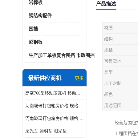
岩棉板
产品描述
钢结构配件
材质
围挡
结构
彩钢板
规格
生产加工单板复合围挡 市政围挡
可售卖地
类型
最新供应商机
更多
加工定制
高空760型移动压瓦机 移动升降制瓦设备租赁选郑州鑫纵
颜色
用途范围
河南玻璃打包箱房价格 规格 鑫纵建材按需定制
河南玻璃打包箱房价格 规格 鑫纵建材批发
经营范围包
采光瓦 透明瓦 阳光瓦
工程围挡在