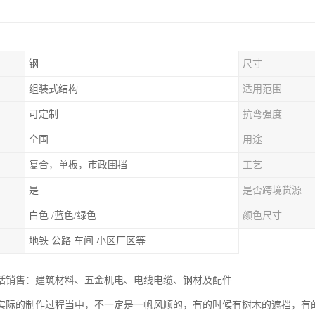
钢
尺寸
组装式结构
适用范围
可定制
抗弯强度
全国
用途
复合，单板，市政围挡
工艺
是
是否跨境货源
白色 /蓝色/绿色
颜色尺寸
地铁 公路 车间 小区厂区等
括销售：建筑材料、五金机电、电线电缆、钢材及配件
实际的制作过程当中，不一定是一帆风顺的，有的时候有树木的遮挡，有