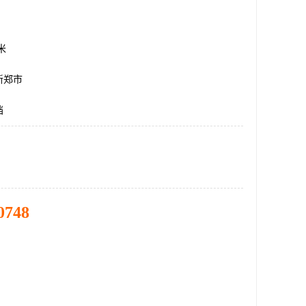
方米
新郑市
挡
0748