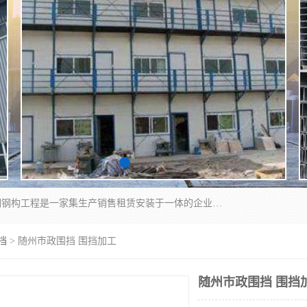
郑州鑫纵建材有限公司供应阳光板，彩钢板，彩钢钢构工程是一家集生产销售租赁安装于一体的企业，主要生产PC采光板，耐力板，仿古琉璃采光板，岩棉板、彩钢压型板、镀锌压型板、桁架楼承板，C、Z型钢檩条、围挡板、轻钢结构，阳光温室大棚等新型建材产品。公司旗下有多台移动式高空压瓦机租赁，承接全国各地业务，专业对外租赁各种型号压瓦机。
挡
> 随州市政围挡 围挡加工
随州市政围挡 围挡