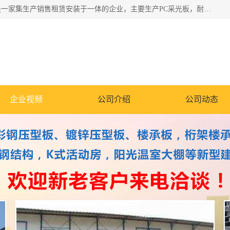
郑州鑫纵建材有限公司供应阳光板，彩钢板，彩钢钢构工程是一家集生产销售租赁安装于一体的企业，主要生产PC采光板，耐力板，仿古琉璃采光板，岩棉板、彩钢压型板、镀锌压型板、桁架楼承板，C、Z型钢檩条、围挡板、轻钢结构，阳光温室大棚等新型建材产品。公司旗下有多台移动式高空压瓦机租赁，承接全国各地业务，专业对外租赁各种型号压瓦机。
企业视频
公司介绍
公司动态