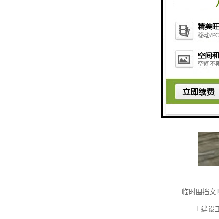
临时围挡文
1.建设工