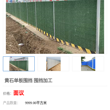
围挡
彩钢板
生产加工单板复合围挡 市
政围挡
黄石单板围挡 围挡加工
面议
价格：
产品数量：
9999.00平方米