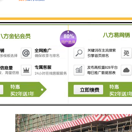
围挡的施工标准
围挡基脚采用M10水泥砂浆砌筑MU10页岩砖砖砌
0.5*0.5的基础，用于增强围挡抗风稳定性；pvc围挡设
2.5米高，宽3米为一板。施工围挡做美化处理，喷涂企
业名称、安全、质量、文明施工用语及开发项目商业广
告，严禁张贴、涂写垃圾广告。