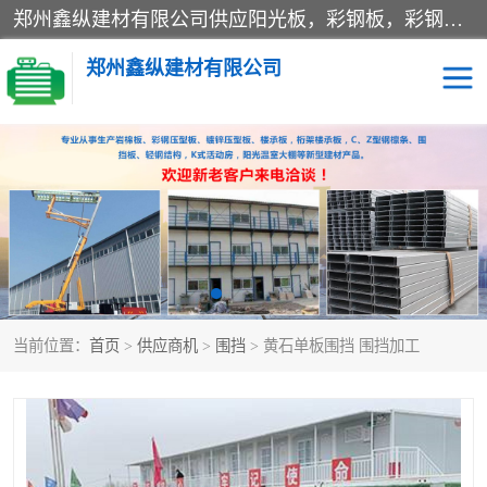
郑州鑫纵建材有限公司供应阳光板，彩钢板，彩钢钢构工程是一家集生产销售租赁安装于一体的企业，主要生产PC采光板，耐力板，仿古琉璃采光板，岩棉板、彩钢压型板、镀锌压型板、桁架楼承板，C、Z型钢檩条、围挡板、轻钢结构，阳光温室大棚等新型建材产品。公司旗下有多台移动式高空压瓦机租赁，承接全国各地业务，专业对外租赁各种型号压瓦机。
郑州鑫纵建材有限公司
高空瓦机租赁
ASA合成树脂仿古瓦
CZ型钢
FRP采光板
PC多层板
PC耐力板
当前位置：
首页
>
供应商机
>
围挡
> 黄石单板围挡 围挡加工
建筑围挡
楼层板
新型活动房
压型彩钢板
岩棉板
钢结构配件