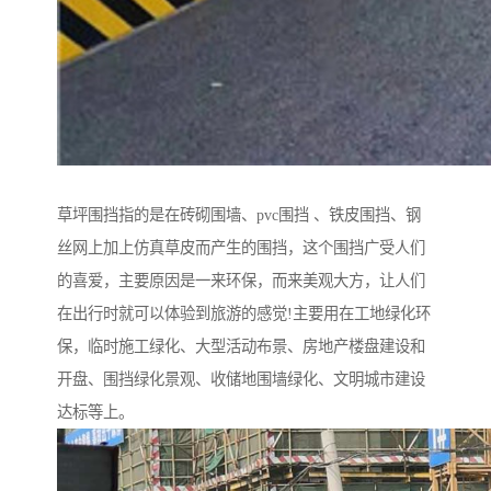
草坪围挡指的是在砖砌围墙、pvc围挡 、铁皮围挡、钢
丝网上加上仿真草皮而产生的围挡，这个围挡广受人们
的喜爱，主要原因是一来环保，而来美观大方，让人们
在出行时就可以体验到旅游的感觉!主要用在工地绿化环
保，临时施工绿化、大型活动布景、房地产楼盘建设和
开盘、围挡绿化景观、收储地围墙绿化、文明城市建设
达标等上。