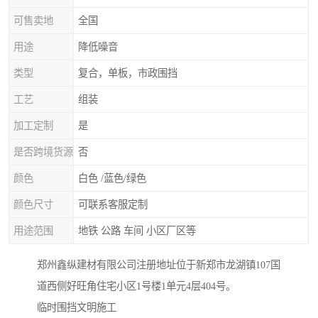
可售卖地
全国
用途
降低噪音
类型
复合，单板，市政围挡
工艺
组装
加工定制
是
是否跨境货源
否
颜色
白色 /蓝色/绿色
颜色尺寸
可联系客服定制
用途范围
地铁 公路 车间 小区厂区等
郑州鑫纵建材有限公司注册地址位于新郑市龙湖镇107国
道西侧好旺角住宅小区1号楼1单元4层404号。
临时围挡文明施工