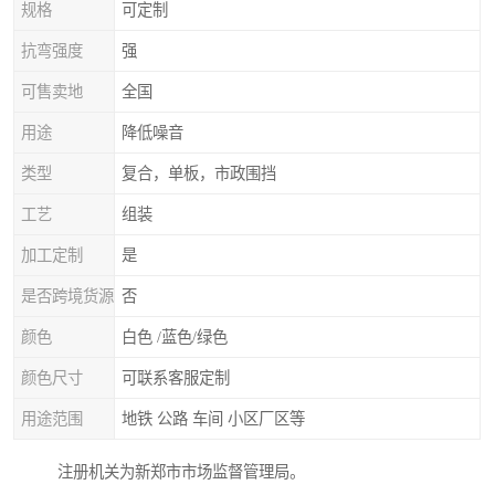
规格
可定制
抗弯强度
强
可售卖地
全国
用途
降低噪音
类型
复合，单板，市政围挡
工艺
组装
加工定制
是
是否跨境货源
否
颜色
白色 /蓝色/绿色
颜色尺寸
可联系客服定制
用途范围
地铁 公路 车间 小区厂区等
注册机关为新郑市市场监督管理局。