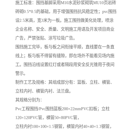
施工标准：围挡基脚采用M10水泥砂浆砌筑MU10页岩砖
砖砌0.5*0.5的基础，用于增强围挡抗风稳定性；pvc围挡
设2.5米高，宽3米为一板。施工围挡做美化处理，喷涂
企业名称、安全、质量、文明施工用语及开发项目商业
广告，严禁张贴、涂写垃圾广告。
围挡施工完毕，板与板之间衔接平顺，直线要在一条直
线上；板与板不得留有缝隙，即在场外不能看见场内施
工。围挡沿线设置红灯或者隔段用安全反光锥用于夜间
警示。
制作工艺及规格：其组成部分有：篮板、立柱、横管、
立柱内衬、横管内衬、法兰盘。
其规格分别为：
Pvc工程围挡/Pvc围挡篮板200×22mmPVC扣板；立柱
120×120PVC管，横管50×80PVC管，
立柱内衬100×100×1.5钢管，横管内衬40×40×1.3钢管，