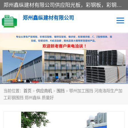
郑州鑫纵建材有限公司供应阳光板，彩钢板，彩钢钢构工程是一家集生产销售租赁安装于一体的企业，主要生产PC采光板，耐力板，仿古琉璃采光板，岩棉板、彩钢压型板、镀锌压型板、桁架楼承板，C、Z型钢檩条、围挡板、轻钢结构，阳光温室大棚等新型建材产品。公司旗下有多台移动式高空压瓦机租赁，承接全国各地业务，专业对外租赁各种型号压瓦机。
郑州鑫纵建材有限公司
高空瓦机租赁
ASA合成树脂仿古瓦
CZ型钢
FRP采光板
PC多层板
PC耐力板
当前位置：
首页
>
供应商机
>
围挡
> 鄂州加工围挡 河南洛阳生产加
建筑围挡
楼层板
工彩钢围挡 郑州鑫纵 质量好
新型活动房
压型彩钢板
岩棉板
钢结构配件