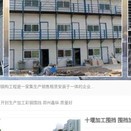
郑州鑫纵建材有限公司供应阳光板，彩钢板，彩钢钢构工程是一家集生产销售租赁安装于一体的企业，主要生产PC采光板，耐力板，仿古琉璃采光板，岩棉板、彩钢压型板、镀锌压型板、桁架楼承板，C、Z型钢檩条、围挡板、轻钢结构，阳光温室大棚等新型建材产品。公司旗下有多台移动式高空压瓦机租赁，承接全国各地业务，专业对外租赁各种型号压瓦机。
 开封生产加工彩钢围挡 郑州鑫纵 质量好
十堰加工围挡 围挡