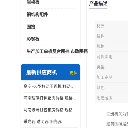
岩棉板
产品描述
钢结构配件
材质
围挡
结构
彩钢板
规格
生产加工单板复合围挡 市政围挡
可售卖地
类型
最新供应商机
更多
加工定制
高空760型移动压瓦机 移动升降制瓦设备租赁选郑州鑫纵
颜色
用途范围
河南玻璃打包箱房价格 规格 鑫纵建材按需定制
河南玻璃打包箱房价格 规格 鑫纵建材批发
注册机关为
采光瓦 透明瓦 阳光瓦
建筑围挡是