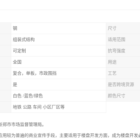
钢
尺寸
组装式结构
适用范围
可定制
抗弯强度
全国
用途
复合，单板，市政围挡
工艺
是
是否跨境货源
白色 /蓝色/绿色
颜色尺寸
地铁 公路 车间 小区厂区等
新郑市市场监督管理局。
应用较为普遍的商业宣传手段，主要适用于楼盘开发方面，成为楼盘开发