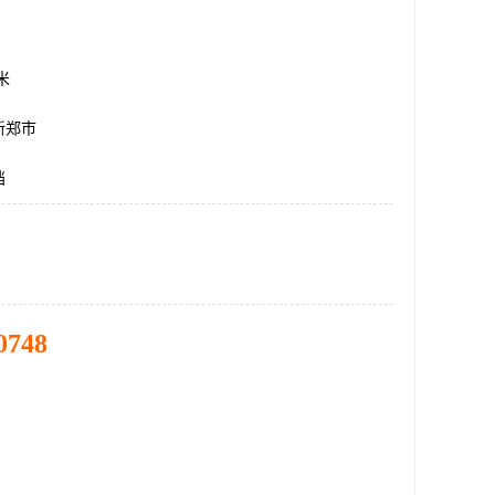
方米
新郑市
挡
0748