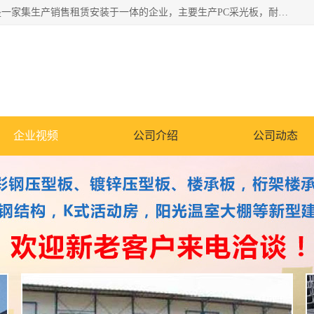
郑州鑫纵建材有限公司供应阳光板，彩钢板，彩钢钢构工程是一家集生产销售租赁安装于一体的企业，主要生产PC采光板，耐力板，仿古琉璃采光板，岩棉板、彩钢压型板、镀锌压型板、桁架楼承板，C、Z型钢檩条、围挡板、轻钢结构，阳光温室大棚等新型建材产品。公司旗下有多台移动式高空压瓦机租赁，承接全国各地业务，专业对外租赁各种型号压瓦机。
企业视频
公司介绍
公司动态