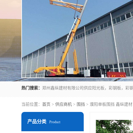
热门搜索：
当前位置：
首页
>
供应商机
>
围挡
> 濮阳单板围挡 鑫纵建材
产品分类
Product