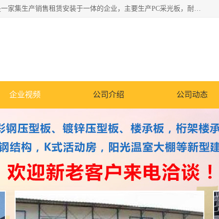
郑州鑫纵建材有限公司供应阳光板，彩钢板，彩钢钢构工程是一家集生产销售租赁安装于一体的企业，主要生产PC采光板，耐力板，仿古琉璃采光板，岩棉板、彩钢压型板、镀锌压型板、桁架楼承板，C、Z型钢檩条、围挡板、轻钢结构，阳光温室大棚等新型建材产品。公司旗下有多台移动式高空压瓦机租赁，承接全国各地业务，专业对外租赁各种型号压瓦机。
企业视频
公司介绍
公司动态