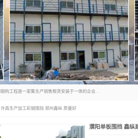
郑州鑫纵建材有限公司供应阳光板，彩钢板，彩钢钢构工程是一家集生产销售租赁安装于一体的企业，主要生产PC采光板，耐力板，仿古琉璃采光板，岩棉板、彩钢压型板、镀锌压型板、桁架楼承板，C、Z型钢檩条、围挡板、轻钢结构，阳光温室大棚等新型建材产品。公司旗下有多台移动式高空压瓦机租赁，承接全国各地业务，专业对外租赁各种型号压瓦机。
 许昌生产加工彩钢围挡 郑州鑫纵 质量好
濮阳单板围挡 鑫纵