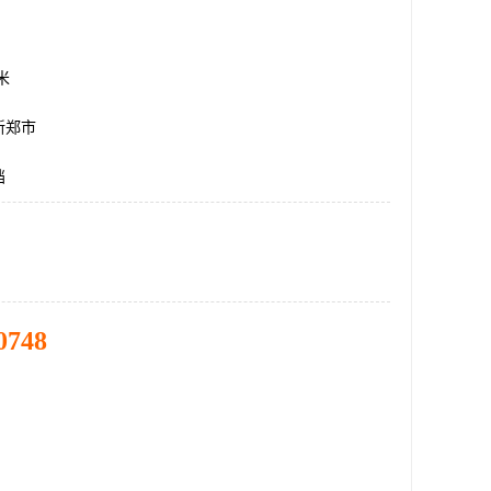
方米
新郑市
挡
0748