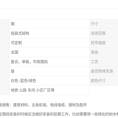
钢
尺寸
组装式结构
适用范围
可定制
抗弯强度
全国
用途
复合，单板，市政围挡
工艺
是
是否跨境货源
白色 /蓝色/绿色
颜色尺寸
地铁 公路 车间 小区厂区等
括销售：建筑材料、五金机电、电线电缆、钢材及配件
在围挡安装的时候应当做好安装的前期工作，比如需要将一些绿化的树木