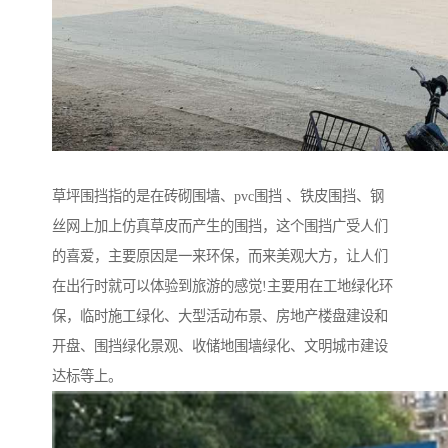
草坪围挡指的是在砖砌围墙、pvc围挡 、铁皮围挡、钢
丝网上加上仿真草皮而产生的围挡，这个围挡广受人们
的喜爱，主要原因是一来环保，而来美观大方，让人们
在出行时就可以体验到旅游的感觉!主要用在工地绿化环
保，临时施工绿化、大型活动布景、房地产楼盘建设和
开盘、围挡绿化景观、收储地围墙绿化、文明城市建设
达标等上。