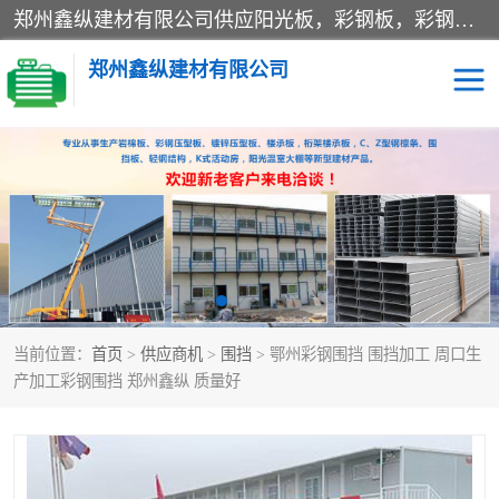
郑州鑫纵建材有限公司供应阳光板，彩钢板，彩钢钢构工程是一家集生产销售租赁安装于一体的企业，主要生产PC采光板，耐力板，仿古琉璃采光板，岩棉板、彩钢压型板、镀锌压型板、桁架楼承板，C、Z型钢檩条、围挡板、轻钢结构，阳光温室大棚等新型建材产品。公司旗下有多台移动式高空压瓦机租赁，承接全国各地业务，专业对外租赁各种型号压瓦机。
郑州鑫纵建材有限公司
高空瓦机租赁
ASA合成树脂仿古瓦
CZ型钢
FRP采光板
PC多层板
PC耐力板
当前位置：
首页
>
供应商机
>
围挡
> 鄂州彩钢围挡 围挡加工 周口生
建筑围挡
楼层板
产加工彩钢围挡 郑州鑫纵 质量好
新型活动房
压型彩钢板
岩棉板
钢结构配件