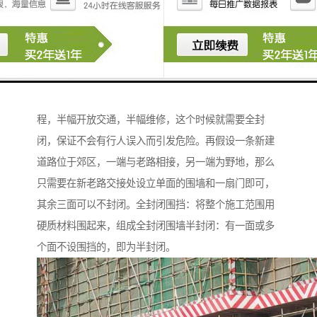
得低于1.8米，一般半封闭多见于市政工程，所谓的半封
闭指两面或三面设立围挡，一面或两面开放，便于施工
机具材料的进出。具体要怎么设置根据招标文件、图
纸、现场环境，施工组织设计在保证安全的情况下来确
定。举个例子，假设市政工程在闹市，一个道路维修工
程，半幅开放交通，半幅维修，这个时候就需要全封
闭，保证不会有行人误入而引发危险。再假设一条新建
道路位于郊区，一端与老路相接，另一端为野地，那么
只需要在新老路交接处设立单面的围墙和一扇门即可，
其余三面可以不封闭。全封闭围挡：将整个施工范围用
硬质材料围起来，组成全封闭围墙半封闭：有一面或多
个面不设围挡的，即为半封闭。