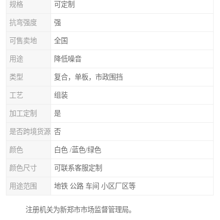
规格
可定制
抗弯强度
强
可售卖地
全国
用途
降低噪音
类型
复合，单板，市政围挡
工艺
组装
加工定制
是
是否跨境货源
否
颜色
白色 /蓝色/绿色
颜色尺寸
可联系客服定制
用途范围
地铁 公路 车间 小区厂区等
注册机关为新郑市市场监督管理局。