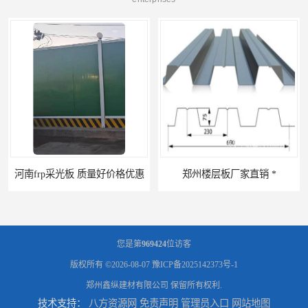
河南frp采光板 质量好价格优惠
郑州楼层板厂家直销 *
您是第
969424
位访客
版权所有 ©2026-08-07
豫ICP备2025142373号-1
郑州鑫纵建材有限公司
保留所有权利.
技术支持：
八方资源网
免责声明
管理员入口
网站地图