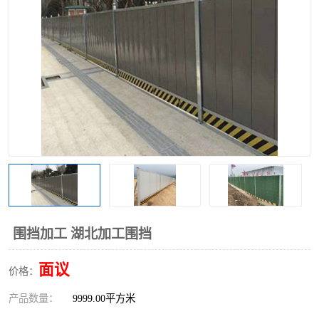
围挡
彩钢板
生产加工单板复合围挡 市
政围挡
围挡加工 湖北加工围挡
面议
价格：
产品数量：
9999.00平方米