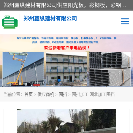
郑州鑫纵建材有限公司供应阳光板，彩钢板，彩钢钢构工程是一家集生产销售租赁安装于一体的企业，主要生产PC采光板，耐力板，仿古琉璃采光板，岩棉板、彩钢压型板、镀锌压型板、桁架楼承板，C、Z型钢檩条、围挡板、轻钢结构，阳光温室大棚等新型建材产品。公司旗下有多台移动式高空压瓦机租赁，承接全国各地业务，专业对外租赁各种型号压瓦机。
郑州鑫纵建材有限公司
高空瓦机租赁
ASA合成树脂仿古瓦
CZ型钢
FRP采光板
PC多层板
PC耐力板
当前位置：
首页
>
供应商机
>
围挡
> 围挡加工 湖北加工围挡
建筑围挡
楼层板
新型活动房
压型彩钢板
岩棉板
钢结构配件