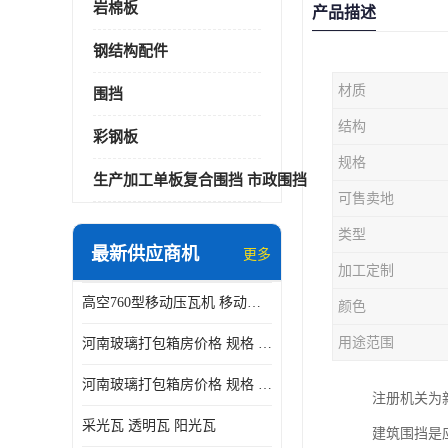
岩棉板
产品描述
钢结构配件
材质
围挡
结构
彩钢板
规格
生产加工单板复合围挡 市政围挡
可售卖地
类型
最新供应商机
更多
加工定制
高空760型移动压瓦机 移动升降制瓦设备租赁选郑州鑫纵
颜色
用途范围
河南玻璃打包箱房价格 规格 鑫纵建材按需定制
河南玻璃打包箱房价格 规格 鑫纵建材批发
注册机关为
采光瓦 透明瓦 阳光瓦
建筑围挡是