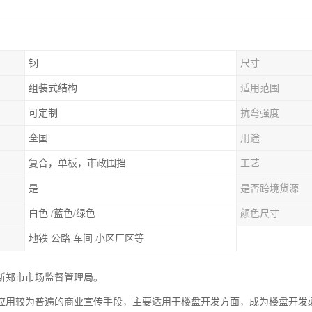
钢
尺寸
组装式结构
适用范围
可定制
抗弯强度
全国
用途
复合，单板，市政围挡
工艺
是
是否跨境货源
白色 /蓝色/绿色
颜色尺寸
地铁 公路 车间 小区厂区等
新郑市市场监督管理局。
应用较为普遍的商业宣传手段，主要适用于楼盘开发方面，成为楼盘开发