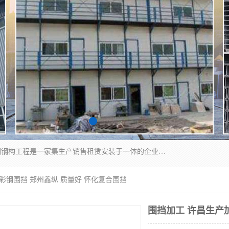
郑州鑫纵建材有限公司供应阳光板，彩钢板，彩钢钢构工程是一家集生产销售租赁安装于一体的企业，主要生产PC采光板，耐力板，仿古琉璃采光板，岩棉板、彩钢压型板、镀锌压型板、桁架楼承板，C、Z型钢檩条、围挡板、轻钢结构，阳光温室大棚等新型建材产品。公司旗下有多台移动式高空压瓦机租赁，承接全国各地业务，专业对外租赁各种型号压瓦机。
彩钢围挡 郑州鑫纵 质量好 怀化复合围挡
围挡加工 许昌生产