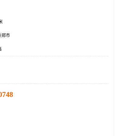
方米
新郑市
挡
0748