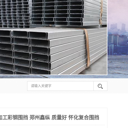
加工彩钢围挡 郑州鑫纵 质量好 怀化复合围挡