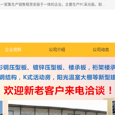
郑州鑫纵建材有限公司供应阳光板，彩钢板，彩钢钢构工程是一家集生产销售租赁安装于一体的企业，主要生产PC采光板，耐力板，仿古琉璃采光板，岩棉板、彩钢压型板、镀锌压型板、桁架楼承板，C、Z型钢檩条、围挡板、轻钢结构，阳光温室大棚等新型建材产品。公司旗下有多台移动式高空压瓦机租赁，承接全国各地业务，专业对外租赁各种型号压瓦机。
企业视频
公司介绍
公司动态