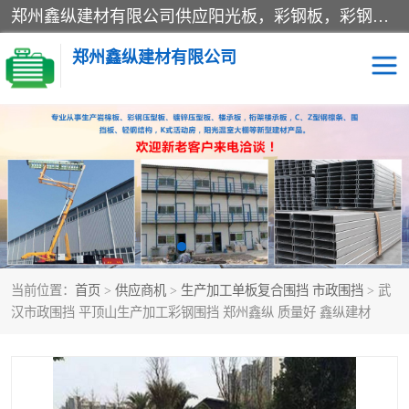
郑州鑫纵建材有限公司供应阳光板，彩钢板，彩钢钢构工程是一家集生产销售租赁安装于一体的企业，主要生产PC采光板，耐力板，仿古琉璃采光板，岩棉板、彩钢压型板、镀锌压型板、桁架楼承板，C、Z型钢檩条、围挡板、轻钢结构，阳光温室大棚等新型建材产品。公司旗下有多台移动式高空压瓦机租赁，承接全国各地业务，专业对外租赁各种型号压瓦机。
郑州鑫纵建材有限公司
高空瓦机租赁
ASA合成树脂仿古瓦
CZ型钢
FRP采光板
PC多层板
PC耐力板
当前位置：
首页
>
供应商机
>
生产加工单板复合围挡 市政围挡
> 武
建筑围挡
楼层板
汉市政围挡 平顶山生产加工彩钢围挡 郑州鑫纵 质量好 鑫纵建材
新型活动房
压型彩钢板
岩棉板
钢结构配件