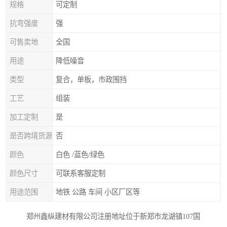
规格
可定制
抗弯强度
强
可售卖地
全国
用途
降低噪音
类型
复合，单板，市政围挡
工艺
组装
加工定制
是
是否跨境货源
否
颜色
白色 /蓝色/绿色
颜色尺寸
可联系客服定制
用途范围
地铁 公路 车间 小区厂区等
郑州鑫纵建材有限公司注册地址位于新郑市龙湖镇107国