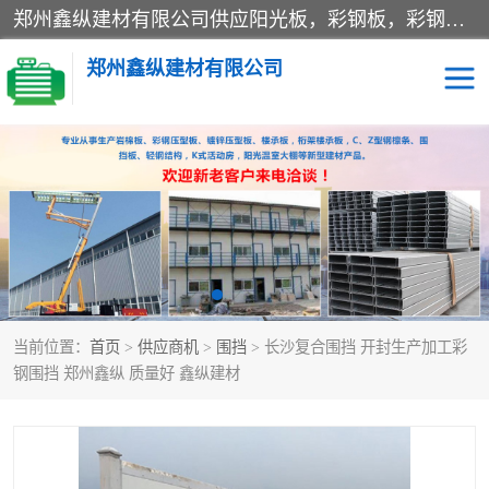
郑州鑫纵建材有限公司供应阳光板，彩钢板，彩钢钢构工程是一家集生产销售租赁安装于一体的企业，主要生产PC采光板，耐力板，仿古琉璃采光板，岩棉板、彩钢压型板、镀锌压型板、桁架楼承板，C、Z型钢檩条、围挡板、轻钢结构，阳光温室大棚等新型建材产品。公司旗下有多台移动式高空压瓦机租赁，承接全国各地业务，专业对外租赁各种型号压瓦机。
郑州鑫纵建材有限公司
高空瓦机租赁
ASA合成树脂仿古瓦
CZ型钢
FRP采光板
PC多层板
PC耐力板
当前位置：
首页
>
供应商机
>
围挡
> 长沙复合围挡 开封生产加工彩
建筑围挡
楼层板
钢围挡 郑州鑫纵 质量好 鑫纵建材
新型活动房
压型彩钢板
岩棉板
钢结构配件