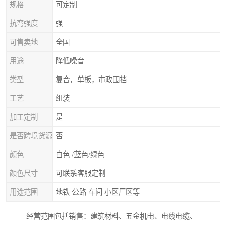
规格
可定制
抗弯强度
强
可售卖地
全国
用途
降低噪音
类型
复合，单板，市政围挡
工艺
组装
加工定制
是
是否跨境货源
否
颜色
白色 /蓝色/绿色
颜色尺寸
可联系客服定制
用途范围
地铁 公路 车间 小区厂区等
经营范围包括销售：建筑材料、五金机电、电线电缆、