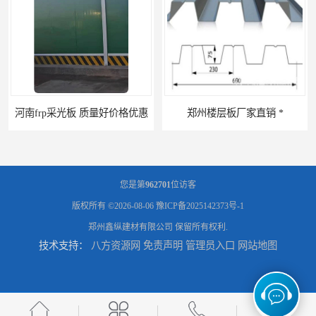
郑州楼层板厂家直销 *
河南郑州移动式高空瓦机租赁公司 提高施工效率
您是第
962701
位访客
版权所有 ©2026-08-06
豫ICP备2025142373号-1
郑州鑫纵建材有限公司
保留所有权利.
技术支持：
八方资源网
免责声明
管理员入口
网站地图
河南郑州生产加工彩钢围挡 郑州鑫纵 质量好 围挡加工
三门峡生产加工彩钢围挡 郑州鑫纵 质量好 围挡加工