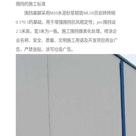
围挡的施工标准
围挡基脚采用M10水泥砂浆砌筑MU10页岩砖砖砌
0.5*0.5的基础，用于增强围挡抗风稳定性；pvc围挡设
2.5米高，宽3米为一板。施工围挡做美化处理，喷涂企
业名称、安全、质量、文明施工用语及开发项目商业广
告，严禁张贴、涂写垃圾广告。