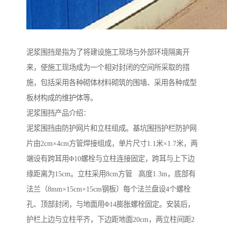
泥浆围挡是指为了将建设施工现场与外部环境隔离开
来，使施工现场成为一个相对封闭的空间所采取的措
施，包括采用各种砌体材料砌筑的围墙、采用各种成型
板材构成的维护体等。
泥浆围挡产品介绍：
泥浆围挡由防护网片和立柱组成。基坑围挡护栏防护网
片由2cm×4cm方管焊接组成，单片尺寸1.1米×1.7米，两
端设有跨耳用Φ10螺栓与立柱连接固定，跨耳与上下边
缘距离为15cm。立柱采用8cm方管 高度1.3m，底部有
法兰（8mm×15cm×15cm钢板）每个法兰盘设4个螺栓
孔、顶部封闭，与地面用Φ14膨胀螺栓固定。安装后，
护栏上边与立柱平齐，下边距地面20cm，两立柱间距2