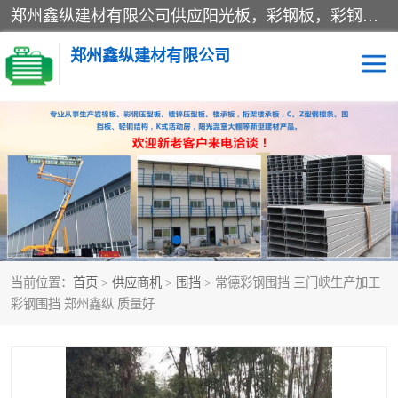
郑州鑫纵建材有限公司供应阳光板，彩钢板，彩钢钢构工程是一家集生产销售租赁安装于一体的企业，主要生产PC采光板，耐力板，仿古琉璃采光板，岩棉板、彩钢压型板、镀锌压型板、桁架楼承板，C、Z型钢檩条、围挡板、轻钢结构，阳光温室大棚等新型建材产品。公司旗下有多台移动式高空压瓦机租赁，承接全国各地业务，专业对外租赁各种型号压瓦机。
郑州鑫纵建材有限公司
高空瓦机租赁
ASA合成树脂仿古瓦
CZ型钢
FRP采光板
PC多层板
PC耐力板
当前位置：
首页
>
供应商机
>
围挡
> 常德彩钢围挡 三门峡生产加工
建筑围挡
楼层板
彩钢围挡 郑州鑫纵 质量好
新型活动房
压型彩钢板
岩棉板
钢结构配件