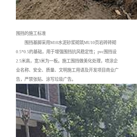
围挡的施工标准
围挡基脚采用M10水泥砂浆砌筑MU10页岩砖砖砌
0.5*0.5的基础，用于增强围挡抗风稳定性；pvc围挡设
2.5米高，宽3米为一板。施工围挡做美化处理，喷涂企
业名称、安全、质量、文明施工用语及开发项目商业广
告，严禁张贴、涂写垃圾广告。