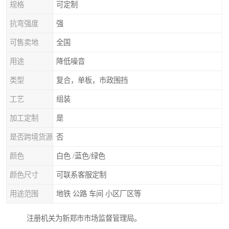
规格
可定制
抗弯强度
强
可售卖地
全国
用途
降低噪音
类型
复合，单板，市政围挡
工艺
组装
加工定制
是
是否跨境货源
否
颜色
白色 /蓝色/绿色
颜色尺寸
可联系客服定制
用途范围
地铁 公路 车间 小区厂区等
注册机关为新郑市市场监督管理局。