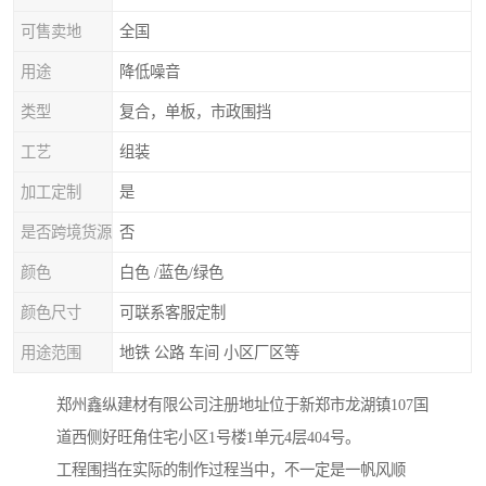
可售卖地
全国
用途
降低噪音
类型
复合，单板，市政围挡
工艺
组装
加工定制
是
是否跨境货源
否
颜色
白色 /蓝色/绿色
颜色尺寸
可联系客服定制
用途范围
地铁 公路 车间 小区厂区等
郑州鑫纵建材有限公司注册地址位于新郑市龙湖镇107国
道西侧好旺角住宅小区1号楼1单元4层404号。
工程围挡在实际的制作过程当中，不一定是一帆风顺