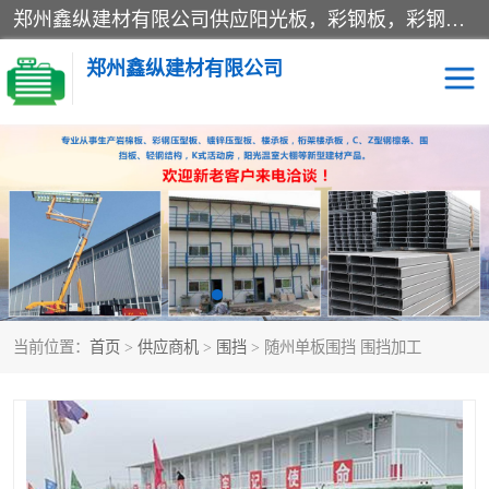
郑州鑫纵建材有限公司供应阳光板，彩钢板，彩钢钢构工程是一家集生产销售租赁安装于一体的企业，主要生产PC采光板，耐力板，仿古琉璃采光板，岩棉板、彩钢压型板、镀锌压型板、桁架楼承板，C、Z型钢檩条、围挡板、轻钢结构，阳光温室大棚等新型建材产品。公司旗下有多台移动式高空压瓦机租赁，承接全国各地业务，专业对外租赁各种型号压瓦机。
郑州鑫纵建材有限公司
高空瓦机租赁
ASA合成树脂仿古瓦
CZ型钢
FRP采光板
PC多层板
PC耐力板
当前位置：
首页
>
供应商机
>
围挡
> 随州单板围挡 围挡加工
建筑围挡
楼层板
新型活动房
压型彩钢板
岩棉板
钢结构配件