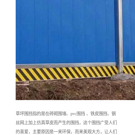
草坪围挡指的是在砖砌围墙、pvc围挡 、铁皮围挡、钢
丝网上加上仿真草皮而产生的围挡，这个围挡广受人们
的喜爱，主要原因是一来环保，而来美观大方，让人们