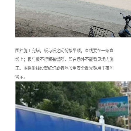
围挡施工完毕，板与板之间衔接平顺，直线要在一条直
线上；板与板不得留有缝隙，即在场外不能看见场内施
工。围挡沿线设置红灯或者隔段用安全反光锥用于夜间
警示。