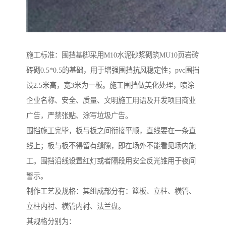
施工标准：围挡基脚采用M10水泥砂浆砌筑MU10页岩砖
砖砌0.5*0.5的基础，用于增强围挡抗风稳定性；pvc围挡
设2.5米高，宽3米为一板。施工围挡做美化处理，喷涂
企业名称、安全、质量、文明施工用语及开发项目商业
广告，严禁张贴、涂写垃圾广告。
围挡施工完毕，板与板之间衔接平顺，直线要在一条直
线上；板与板不得留有缝隙，即在场外不能看见场内施
工。围挡沿线设置红灯或者隔段用安全反光锥用于夜间
警示。
制作工艺及规格：其组成部分有：篮板、立柱、横管、
立柱内衬、横管内衬、法兰盘。
其规格分别为：