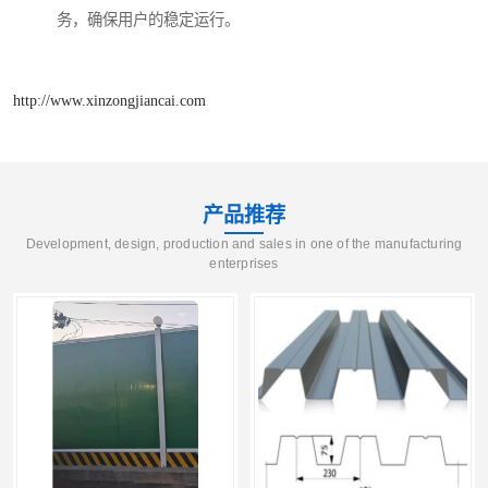
务，确保用户的稳定运行。
http://www.xinzongjiancai.com
产品推荐
Development, design, production and sales in one of the manufacturing
enterprises