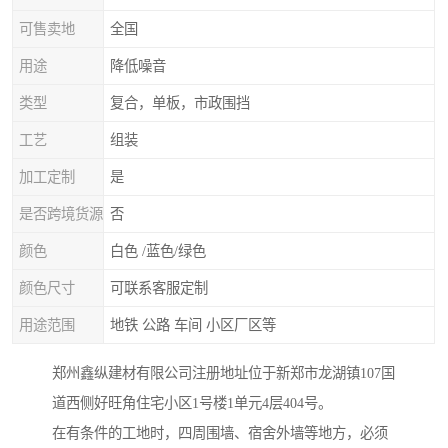
可售卖地
全国
用途
降低噪音
类型
复合，单板，市政围挡
工艺
组装
加工定制
是
是否跨境货源
否
颜色
白色 /蓝色/绿色
颜色尺寸
可联系客服定制
用途范围
地铁 公路 车间 小区厂区等
郑州鑫纵建材有限公司注册地址位于新郑市龙湖镇107国
道西侧好旺角住宅小区1号楼1单元4层404号。
在有条件的工地时，四周围墙、宿舍外墙等地方，必须