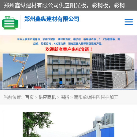
郑州鑫纵建材有限公司供应阳光板，彩钢板，彩钢钢构工程是一家集生产销售租赁安装于一体的企业，主要生产PC采光板，耐力板，仿古琉璃采光板，岩棉板、彩钢压型板、镀锌压型板、桁架楼承板，C、Z型钢檩条、围挡板、轻钢结构，阳光温室大棚等新型建材产品。公司旗下有多台移动式高空压瓦机租赁，承接全国各地业务，专业对外租赁各种型号压瓦机。
郑州鑫纵建材有限公司
高空瓦机租赁
ASA合成树脂仿古瓦
CZ型钢
FRP采光板
PC多层板
PC耐力板
当前位置：
首页
>
供应商机
>
围挡
> 南阳单板围挡 围挡加工
建筑围挡
楼层板
新型活动房
压型彩钢板
岩棉板
钢结构配件