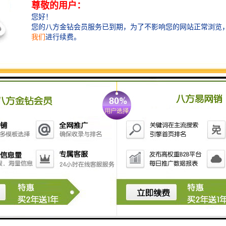
工程围挡为在围挡安装的时候应当做好安装的前期工
作，比如需要将一些绿化的树木移栽到其他地方，以至
于安装市政施工围挡后稳固，不容易被倒下和避免被大
风吹倒，安装市政施工围挡时必须以不影响行人安全和
通行的前提下进行。当施工围挡安装完毕后需要将施工
工地和外界彻底隔离，以至于不被不相干人等进入施工
地域，以免进入施工地区发生危险。安装好施工围挡后
请安排专人在安装水工围挡的外部进行巡逻维持因安装
围挡引起道路不便的次序。强调一点在市政施工围挡附
近禁止摆放杂物，泥土等不想关的东西，保持市政施工
围挡的整洁美观，而不影响市容市貌。