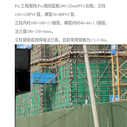
Pvc工程围挡/Pvc围挡篮板200×22mmPVC扣板；立柱
120×120PVC管，横管50×80PVC管，
立柱内衬100×100×1.5钢管，横管内衬40×40×1.3钢管，
法兰盘100×150×6mm。
立柱钢管底部焊接法兰盘，目前常用规格为2.5×3.0m。