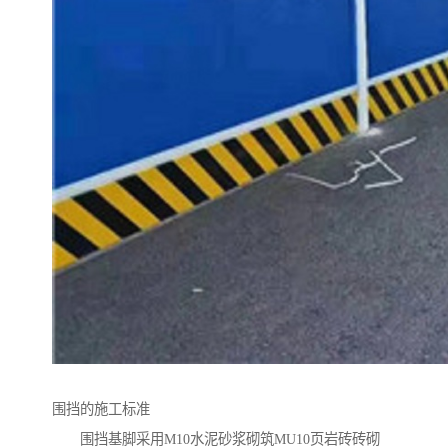
围挡的施工标准
围挡基脚采用M10水泥砂浆砌筑MU10页岩砖砖砌