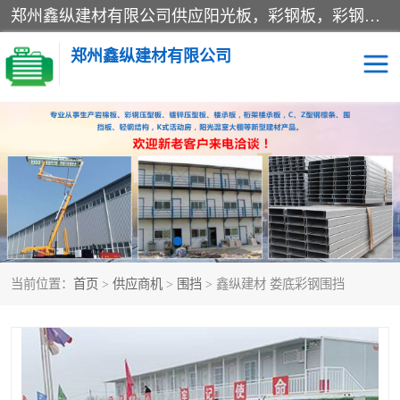
郑州鑫纵建材有限公司供应阳光板，彩钢板，彩钢钢构工程是一家集生产销售租赁安装于一体的企业，主要生产PC采光板，耐力板，仿古琉璃采光板，岩棉板、彩钢压型板、镀锌压型板、桁架楼承板，C、Z型钢檩条、围挡板、轻钢结构，阳光温室大棚等新型建材产品。公司旗下有多台移动式高空压瓦机租赁，承接全国各地业务，专业对外租赁各种型号压瓦机。
郑州鑫纵建材有限公司
高空瓦机租赁
ASA合成树脂仿古瓦
CZ型钢
FRP采光板
PC多层板
PC耐力板
当前位置：
首页
>
供应商机
>
围挡
> 鑫纵建材 娄底彩钢围挡
建筑围挡
楼层板
新型活动房
压型彩钢板
岩棉板
钢结构配件