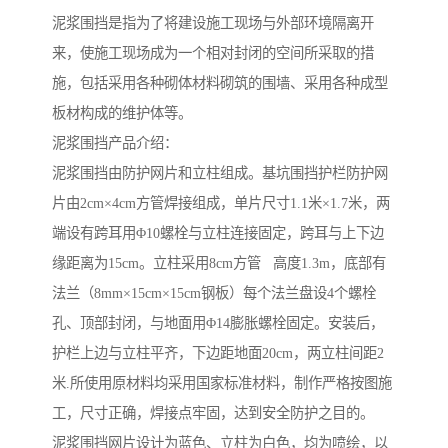
泥浆围挡是指为了将建设施工现场与外部环境隔离开
来，使施工现场成为一个相对封闭的空间所采取的措
施，包括采用各种砌体材料砌筑的围墙、采用各种成型
板材构成的维护体等。
泥浆围挡产品介绍：
泥浆围挡由防护网片和立柱组成。基坑围挡护栏防护网
片由2cm×4cm方管焊接组成，单片尺寸1.1米×1.7米，两
端设有跨耳用Φ10螺栓与立柱连接固定，跨耳与上下边
缘距离为15cm。立柱采用8cm方管 高度1.3m，底部有
法兰（8mm×15cm×15cm钢板）每个法兰盘设4个螺栓
孔、顶部封闭，与地面用Φ14膨胀螺栓固定。安装后，
护栏上边与立柱平齐，下边距地面20cm，两立柱间距2
米.所使用原材料均采用国家标准材料，制作严格按图施
工，尺寸正确，焊接点牢固，达到安全防护之目的。
泥浆围挡网片设计为蓝色、立柱为白色，均为喷绘，以