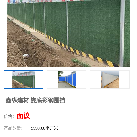
围挡
彩钢板
生产加工单板复合围挡 市
政围挡
鑫纵建材 娄底彩钢围挡
面议
价格：
产品数量：
9999.00平方米