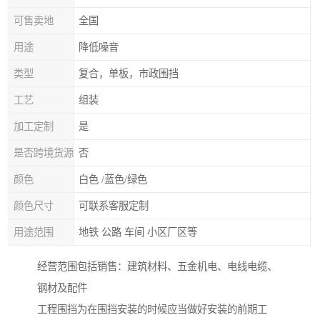
可售卖地
全国
用途
降低噪音
类型
复合，单板，市政围挡
工艺
组装
加工定制
是
是否跨境货源
否
颜色
白色 /蓝色/绿色
颜色尺寸
可联系客服定制
用途范围
地铁 公路 车间 小区厂区等
经营范围包括销售：建筑材料、五金机电、电线电缆、
钢材及配件
工程围挡为在围挡安装的时候应当做好安装的前期工