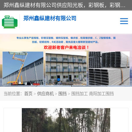
郑州鑫纵建材有限公司供应阳光板，彩钢板，彩钢钢构工程是一家集生产销售租赁安装于一体的企业，主要生产PC采光板，耐力板，仿古琉璃采光板，岩棉板、彩钢压型板、镀锌压型板、桁架楼承板，C、Z型钢檩条、围挡板、轻钢结构，阳光温室大棚等新型建材产品。公司旗下有多台移动式高空压瓦机租赁，承接全国各地业务，专业对外租赁各种型号压瓦机。
郑州鑫纵建材有限公司
高空瓦机租赁
ASA合成树脂仿古瓦
CZ型钢
FRP采光板
PC多层板
PC耐力板
当前位置：
首页
>
供应商机
>
围挡
> 围挡加工 南阳加工围挡
建筑围挡
楼层板
新型活动房
压型彩钢板
岩棉板
钢结构配件