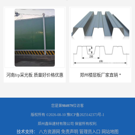
郑州楼层板厂家直销 *
河南郑州移动式高空瓦机租赁公司 提高施工效率
您是第
984979
位访客
版权所有 ©2026-08-10
豫ICP备2025142373号-1
郑州鑫纵建材有限公司
保留所有权利.
技术支持：
八方资源网
免责声明
管理员入口
网站地图