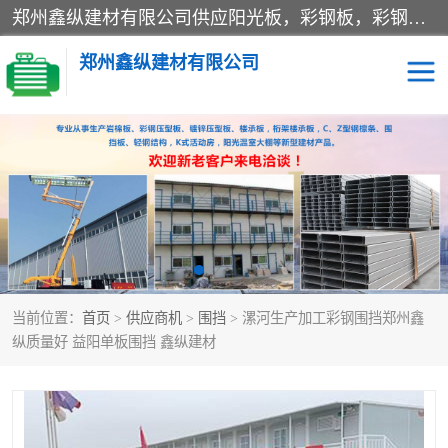
郑州鑫纵建材有限公司供应阳光板，彩钢板，彩钢钢构工程是一家集生产销售租赁安装于一体的企业，主要生产PC采光板，耐力板，仿古琉璃采光板，岩棉板、彩钢压型板、镀锌压型板、桁架楼承板，C、Z型钢檩条、围挡板、轻钢结构，阳光温室大棚等新型建材产品。公司旗下有多台移动式高空压瓦机租赁，承接全国各地业务，专业对外租赁各种型号压瓦机。
郑州鑫纵建材有限公司
高空瓦机租赁
ASA合成树脂仿古瓦
CZ型钢
FRP采光板
PC多层板
PC耐力板
当前位置：
首页
>
供应商机
>
围挡
> 漯河生产加工彩钢围挡郑州鑫
建筑围挡
楼层板
纵质量好 益阳单板围挡 鑫纵建材
新型活动房
压型彩钢板
岩棉板
钢结构配件