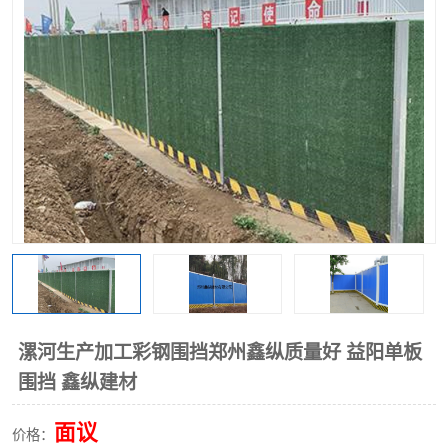
围挡
彩钢板
生产加工单板复合围挡 市
政围挡
漯河生产加工彩钢围挡郑州鑫纵质量好 益阳单板
围挡 鑫纵建材
面议
价格：