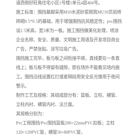
道西侧好旺角住宅小区1号楼1单元4层404号。
施工标准：围挡基脚采用M10水泥砂浆砌筑MU10页岩砖
砖砌0.5*0.5的基础，用于增强围挡抗风稳定性；pvc围挡
设2.5米高，宽3米为一板。施工围挡做美化处理，喷涂
企业名称、安全、质量、文明施工用语及开发项目商业
广告，严禁张贴、涂写垃圾广告。
围挡施工完毕，板与板之间衔接平顺，直线要在一条直
线上；板与板不得留有缝隙，即在场外不能看见场内施
工。围挡沿线设置红灯或者隔段用安全反光锥用于夜间
警示。
制作工艺及规格：其组成部分有：篮板、立柱、横管、
立柱内衬、横管内衬、法兰盘。
其规格分别为：
Pvc工程围挡/Pvc围挡篮板200×22mmPVC扣板；立柱
120×120PVC管，横管50×80PVC管，