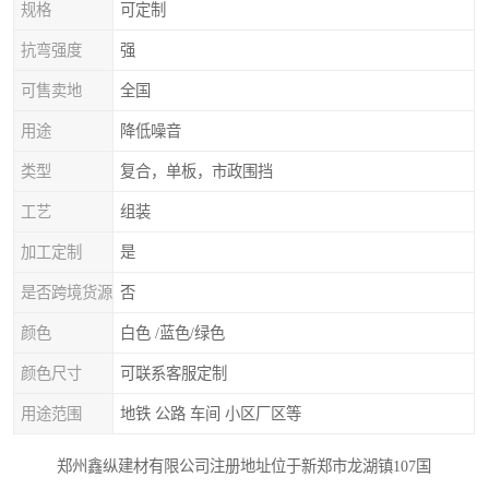
规格
可定制
抗弯强度
强
可售卖地
全国
用途
降低噪音
类型
复合，单板，市政围挡
工艺
组装
加工定制
是
是否跨境货源
否
颜色
白色 /蓝色/绿色
颜色尺寸
可联系客服定制
用途范围
地铁 公路 车间 小区厂区等
郑州鑫纵建材有限公司注册地址位于新郑市龙湖镇107国