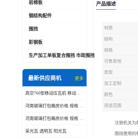
岩棉板
产品描述
钢结构配件
材质
围挡
结构
彩钢板
规格
生产加工单板复合围挡 市政围挡
可售卖地
类型
最新供应商机
更多
加工定制
高空760型移动压瓦机 移动升降制瓦设备租赁选郑州鑫纵
颜色
用途范围
河南玻璃打包箱房价格 规格 鑫纵建材按需定制
河南玻璃打包箱房价格 规格 鑫纵建材批发
注册机关为
采光瓦 透明瓦 阳光瓦
围挡使用的