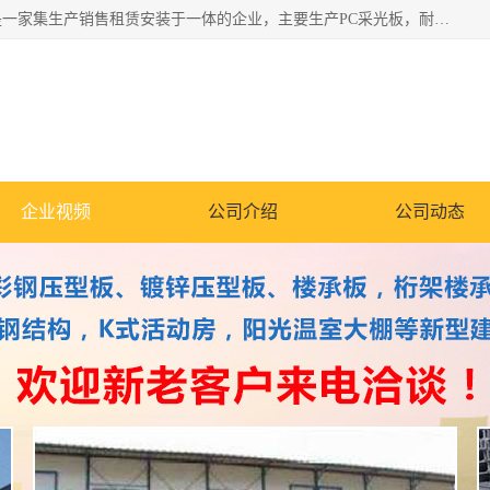
郑州鑫纵建材有限公司供应阳光板，彩钢板，彩钢钢构工程是一家集生产销售租赁安装于一体的企业，主要生产PC采光板，耐力板，仿古琉璃采光板，岩棉板、彩钢压型板、镀锌压型板、桁架楼承板，C、Z型钢檩条、围挡板、轻钢结构，阳光温室大棚等新型建材产品。公司旗下有多台移动式高空压瓦机租赁，承接全国各地业务，专业对外租赁各种型号压瓦机。
企业视频
公司介绍
公司动态