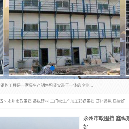
郑州鑫纵建材有限公司供应阳光板，彩钢板，彩钢钢构工程是一家集生产销售租赁安装于一体的企业，主要生产PC采光板，耐力板，仿古琉璃采光板，岩棉板、彩钢压型板、镀锌压型板、桁架楼承板，C、Z型钢檩条、围挡板、轻钢结构，阳光温室大棚等新型建材产品。公司旗下有多台移动式高空压瓦机租赁，承接全国各地业务，专业对外租赁各种型号压瓦机。
挡
> 永州市政围挡 鑫纵建材 三门峡生产加工彩钢围挡 郑州鑫纵 质量好
永州市政围挡 鑫纵
好