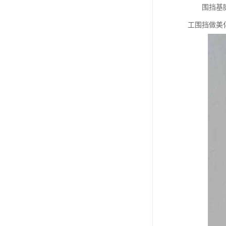
围挡基脚采用
工围挡做美