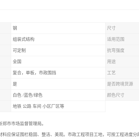
钢
尺寸
组装式结构
适用范围
可定制
抗弯强度
全国
用途
复合，单板，市政围挡
工艺
是
是否跨境货源
白色 /蓝色/绿色
颜色尺寸
地铁 公路 车间 小区厂区等
新郑市市场监督管理局。
材料应保证围栏稳固、整洁、美观。市政工程项目工地，可按工程进度分