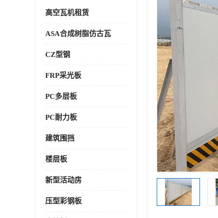
高空瓦机租赁
ASA合成树脂仿古瓦
CZ型钢
FRP采光板
PC多层板
PC耐力板
建筑围挡
楼层板
新型活动房
压型彩钢板