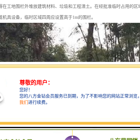
得在工地围栏外堆放建筑材料、垃圾和工程渣土。在经批准临时占用的区
或机具设备，临时区域四周应设置高于1m的围栏。