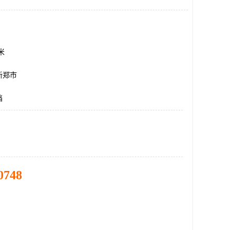
方米
新郑市
挡
0748