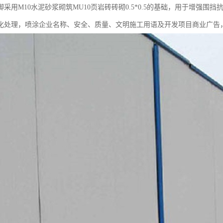
M10水泥砂浆砌筑MU10页岩砖砖砌0.5*0.5的基础，用于增强围挡抗
化处理，喷涂企业名称、安全、质量、文明施工用语及开发项目商业广告