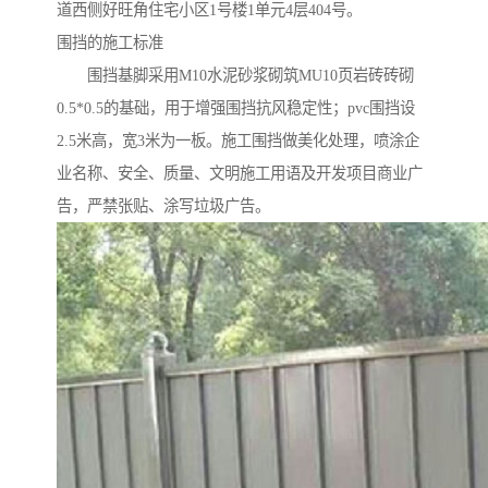
道西侧好旺角住宅小区1号楼1单元4层404号。
围挡的施工标准
围挡基脚采用M10水泥砂浆砌筑MU10页岩砖砖砌
0.5*0.5的基础，用于增强围挡抗风稳定性；pvc围挡设
2.5米高，宽3米为一板。施工围挡做美化处理，喷涂企
业名称、安全、质量、文明施工用语及开发项目商业广
告，严禁张贴、涂写垃圾广告。