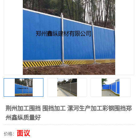
荆州加工围挡 围挡加工 漯河生产加工彩钢围挡郑
州鑫纵质量好
面议
价格：