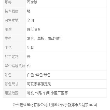
规格
可定制
抗弯强度
强
可售卖地
全国
用途
降低噪音
类型
复合，单板，市政围挡
工艺
组装
加工定制
是
是否跨境货源
否
颜色
白色 /蓝色/绿色
颜色尺寸
可联系客服定制
用途范围
地铁 公路 车间 小区厂区等
郑州鑫纵建材有限公司注册地址位于新郑市龙湖镇107国