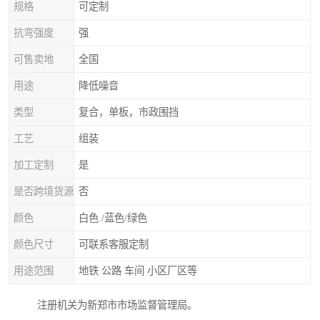
规格
可定制
抗弯强度
强
可售卖地
全国
用途
降低噪音
类型
复合，单板，市政围挡
工艺
组装
加工定制
是
是否跨境货源
否
颜色
白色 /蓝色/绿色
颜色尺寸
可联系客服定制
用途范围
地铁 公路 车间 小区厂区等
注册机关为新郑市市场监督管理局。