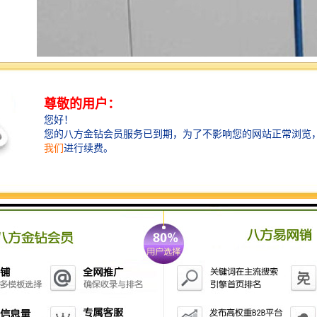
工程围挡为在围挡安装的时候应当做好安装的前期工
作，比如需要将一些绿化的树木移栽到其他地方，以至
于安装市政施工围挡后稳固，不容易被倒下和避免被大
风吹倒，安装市政施工围挡时必须以不影响行人安全和
通行的前提下进行。当施工围挡安装完毕后需要将施工
工地和外界彻底隔离，以至于不被不相干人等进入施工
地域，以免进入施工地区发生危险。安装好施工围挡后
请安排专人在安装水工围挡的外部进行巡逻维持因安装
围挡引起道路不便的次序。强调一点在市政施工围挡附
近禁止摆放杂物，泥土等不想关的东西，保持市政施工