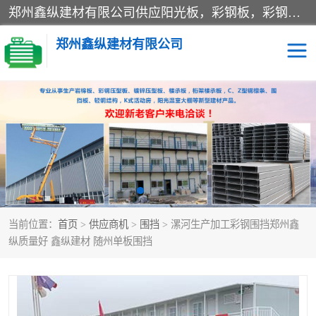
郑州鑫纵建材有限公司供应阳光板，彩钢板，彩钢钢构工程是一家集生产销售租赁安装于一体的企业，主要生产PC采光板，耐力板，仿古琉璃采光板，岩棉板、彩钢压型板、镀锌压型板、桁架楼承板，C、Z型钢檩条、围挡板、轻钢结构，阳光温室大棚等新型建材产品。公司旗下有多台移动式高空压瓦机租赁，承接全国各地业务，专业对外租赁各种型号压瓦机。
郑州鑫纵建材有限公司
高空瓦机租赁
ASA合成树脂仿古瓦
CZ型钢
FRP采光板
PC多层板
PC耐力板
当前位置：
首页
>
供应商机
>
围挡
> 漯河生产加工彩钢围挡郑州鑫
建筑围挡
楼层板
纵质量好 鑫纵建材 随州单板围挡
新型活动房
压型彩钢板
岩棉板
钢结构配件