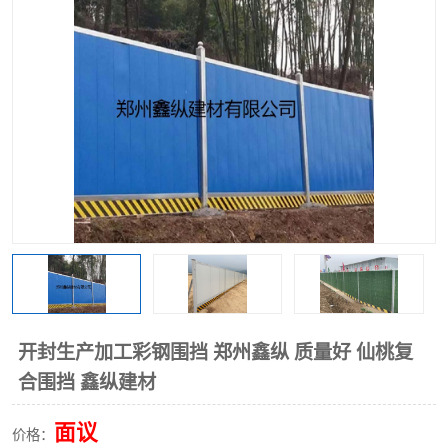
围挡
彩钢板
生产加工单板复合围挡 市
政围挡
开封生产加工彩钢围挡 郑州鑫纵 质量好 仙桃复
合围挡 鑫纵建材
面议
价格：