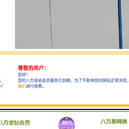
施工标准：围挡基脚采用M10水泥砂浆砌筑MU10页岩砖
砖砌0.5*0.5的基础，用于增强围挡抗风稳定性；pvc围挡
设2.5米高，宽3米为一板。施工围挡做美化处理，喷涂
企业名称、安全、质量、文明施工用语及开发项目商业