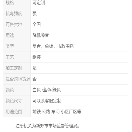
规格
可定制
抗弯强度
强
可售卖地
全国
用途
降低噪音
类型
复合，单板，市政围挡
工艺
组装
加工定制
是
是否跨境货源
否
颜色
白色 /蓝色/绿色
颜色尺寸
可联系客服定制
用途范围
地铁 公路 车间 小区厂区等
注册机关为新郑市市场监督管理局。