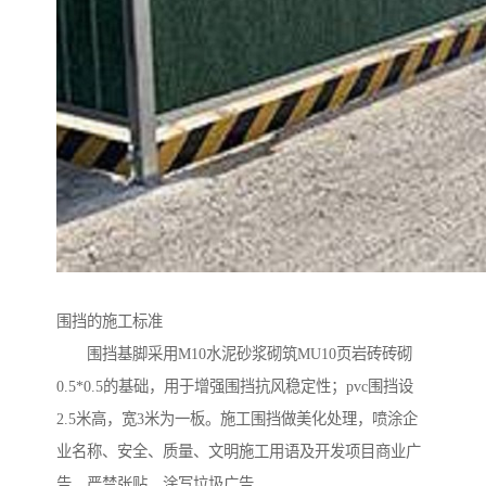
围挡的施工标准
围挡基脚采用M10水泥砂浆砌筑MU10页岩砖砖砌
0.5*0.5的基础，用于增强围挡抗风稳定性；pvc围挡设
2.5米高，宽3米为一板。施工围挡做美化处理，喷涂企
业名称、安全、质量、文明施工用语及开发项目商业广
告，严禁张贴、涂写垃圾广告。