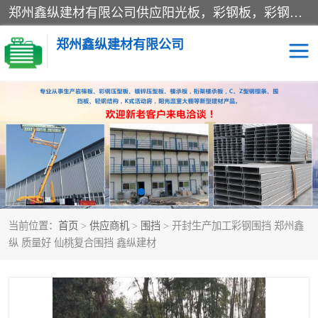
郑州鑫纵建材有限公司供应阳光板，彩钢板，彩钢钢构工程是一家集生产销售租赁安装于一体的企业，主要生产PC采光板，耐力板，仿古琉璃采光板，岩棉板、彩钢压型板、镀锌压型板、桁架楼承板，C、Z型钢檩条、围挡板、轻钢结构，阳光温室大棚等新型建材产品。公司旗下有多台移动式高空压瓦机租赁，承接全国各地业务，专业对外租赁各种型号压瓦机。
郑州鑫纵建材有限公司
高空瓦机租赁
ASA合成树脂仿古瓦
CZ型钢
FRP采光板
PC多层板
PC耐力板
当前位置：
首页
>
供应商机
>
围挡
> 开封生产加工彩钢围挡 郑州鑫
建筑围挡
楼层板
纵 质量好 仙桃复合围挡 鑫纵建材
新型活动房
压型彩钢板
岩棉板
钢结构配件