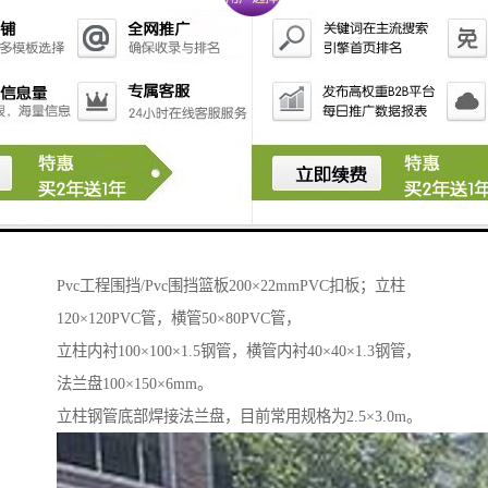
广告，严禁张贴、涂写垃圾广告。
围挡施工完毕，板与板之间衔接平顺，直线要在一条直
线上；板与板不得留有缝隙，即在场外不能看见场内施
工。围挡沿线设置红灯或者隔段用安全反光锥用于夜间
警示。
制作工艺及规格：其组成部分有：篮板、立柱、横管、
立柱内衬、横管内衬、法兰盘。
其规格分别为：
Pvc工程围挡/Pvc围挡篮板200×22mmPVC扣板；立柱
120×120PVC管，横管50×80PVC管，
立柱内衬100×100×1.5钢管，横管内衬40×40×1.3钢管，
法兰盘100×150×6mm。
立柱钢管底部焊接法兰盘，目前常用规格为2.5×3.0m。