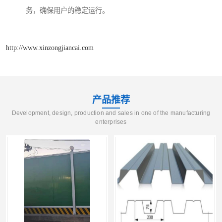
务，确保用户的稳定运行。
http://www.xinzongjiancai.com
产品推荐
Development, design, production and sales in one of the manufacturing
enterprises