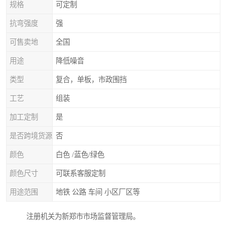
规格
可定制
抗弯强度
强
可售卖地
全国
用途
降低噪音
类型
复合，单板，市政围挡
工艺
组装
加工定制
是
是否跨境货源
否
颜色
白色 /蓝色/绿色
颜色尺寸
可联系客服定制
用途范围
地铁 公路 车间 小区厂区等
注册机关为新郑市市场监督管理局。