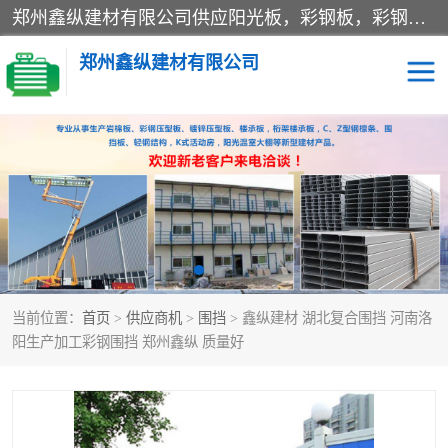
郑州鑫纵建材有限公司供应阳光板，彩钢板，彩钢钢构工程是一家集生产销售租赁安装于一体的企业，主要生产PC采光板，耐力板，仿古琉璃采光板，岩棉板、彩钢压型板、镀锌压型板、桁架楼承板，C、Z型钢檩条、围挡板、轻钢结构，阳光温室大棚等新型建材产品。公司旗下有多台移动式高空压瓦机租赁，承接全国各地业务，专业对外租赁各种型号压瓦机。
郑州鑫纵建材有限公司
高空瓦机租赁
ASA合成树脂仿古瓦
CZ型钢
FRP采光板
PC多层板
PC耐力板
当前位置：
首页
>
供应商机
>
围挡
> 鑫纵建材 湖北复合围挡 河南洛
建筑围挡
楼层板
阳生产加工彩钢围挡 郑州鑫纵 质量好
新型活动房
压型彩钢板
岩棉板
钢结构配件