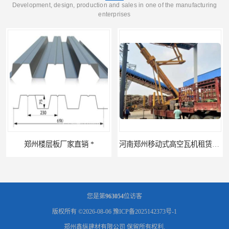
Development, design, production and sales in one of the manufacturing
enterprises
郑州楼层板厂家直销 *
河南郑州移动式高空瓦机租赁公司 提高施工效率
您是第
963054
位访客
版权所有 ©2026-08-06
豫ICP备2025142373号-1
郑州鑫纵建材有限公司
保留所有权利.