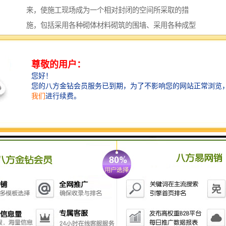
来，使施工现场成为一个相对封闭的空间所采取的措
施，包括采用各种砌体材料砌筑的围墙、采用各种成型
板材构成的维护体等。
泥浆围挡产品介绍：
泥浆围挡由防护网片和立柱组成。基坑围挡护栏防护网
片由2cm×4cm方管焊接组成，单片尺寸1.1米×1.7米，两
端设有跨耳用Φ10螺栓与立柱连接固定，跨耳与上下边
缘距离为15cm。立柱采用8cm方管 高度1.3m，底部有
法兰（8mm×15cm×15cm钢板）每个法兰盘设4个螺栓
孔、顶部封闭，与地面用Φ14膨胀螺栓固定。安装后，
护栏上边与立柱平齐，下边距地面20cm，两立柱间距2
米.所使用原材料均采用国家标准材料，制作严格按图施
工，尺寸正确，焊接点牢固，达到安全防护之目的。
泥浆围挡网片设计为蓝色、立柱为白色，均为喷绘，以
达到蓝白相间的效果。