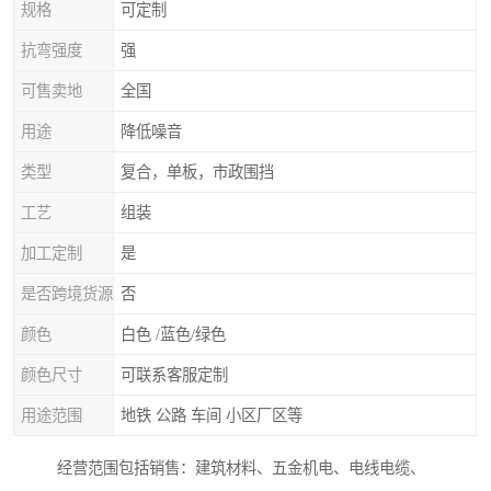
规格
可定制
抗弯强度
强
可售卖地
全国
用途
降低噪音
类型
复合，单板，市政围挡
工艺
组装
加工定制
是
是否跨境货源
否
颜色
白色 /蓝色/绿色
颜色尺寸
可联系客服定制
用途范围
地铁 公路 车间 小区厂区等
经营范围包括销售：建筑材料、五金机电、电线电缆、