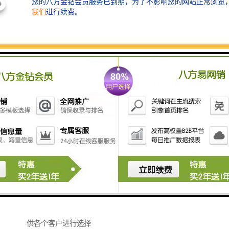
建筑围挡的技术优势：
1、建筑围挡有很好的韧度和突出的强度，施工单位可以
放心的使用。
2、建筑围挡不容易生锈，能够很好地抵抗酸碱的侵蚀，
表面不需要再涂保护漆里了，省去了我们要对它进行维
护的费用，有效地保护环境。
3、建筑围挡的表敏非常光洁整滑，它的颜色看起来也非
常柔和，遇到强光照射也不会给人难以适应的感
觉。
4、建筑围挡的制作过程很快，工程周期很短，安装也非
常方便，若果一个工程结束，工程围挡拆卸起来也很方
便，这样有利于对突发状况的处理，能够进行回收再利
用。
5、建筑围挡都可以使用三十年，还具有多种不同的款式
供各个客户进行选择