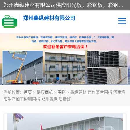
郑州鑫纵建材有限公司供应阳光板，彩钢板，彩钢钢构工程是一家集生产销售租赁安装于一体的企业，主要生产PC采光板，耐力板，仿古琉璃采光板，岩棉板、彩钢压型板、镀锌压型板、桁架楼承板，C、Z型钢檩条、围挡板、轻钢结构，阳光温室大棚等新型建材产品。公司旗下有多台移动式高空压瓦机租赁，承接全国各地业务，专业对外租赁各种型号压瓦机。
郑州鑫纵建材有限公司
高空瓦机租赁
ASA合成树脂仿古瓦
CZ型钢
FRP采光板
PC多层板
PC耐力板
当前位置：
首页
>
供应商机
>
围挡
> 鑫纵建材 焦作复合围挡 河南洛
建筑围挡
楼层板
阳生产加工彩钢围挡 郑州鑫纵 质量好
新型活动房
压型彩钢板
岩棉板
钢结构配件