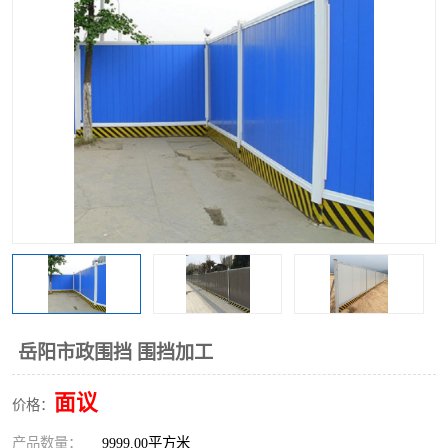
围挡
彩钢板
生产加工单板复合围挡 市
政围挡
岳阳市政围挡 围挡加工
面议
价格：
产品数量：
9999.00平方米