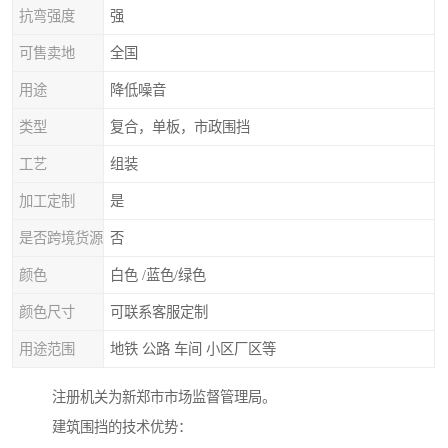
抗弯强度
强
可售卖地
全国
用途
降低噪音
类型
复合，单板，市政围挡
工艺
组装
加工定制
是
是否跨境货源
否
颜色
白色 /蓝色/绿色
颜色尺寸
可联系客服定制
用途范围
地铁 公路 车间 小区厂区等
注册机关为新郑市市场监督管理局。
建筑围挡的技术优势：