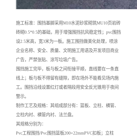
施工标准：围挡基脚采用M10水泥砂浆砌筑MU10页岩砖
砖砌0.5*0.5的基础，用于增强围挡抗风稳定性；pvc围挡
设2.5米高，宽3米为一板。施工围挡做美化处理，喷涂
企业名称、安全、质量、文明施工用语及开发项目商业
广告，严禁张贴、涂写垃圾广告。
围挡施工完毕，板与板之间衔接平顺，直线要在一条直
线上；板与板不得留有缝隙，即在场外不能看见场内施
工。围挡沿线设置红灯或者隔段用安全反光锥用于夜间
警示。
制作工艺及规格：其组成部分有：篮板、立柱、横管、
立柱内衬、横管内衬、法兰盘。
其规格分别为：
Pvc工程围挡/Pvc围挡篮板200×22mmPVC扣板；立柱