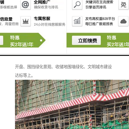
草坪围挡指的是在砖砌围墙、pvc围挡 、铁皮围挡、钢
丝网上加上仿真草皮而产生的围挡，这个围挡广受人们
的喜爱，主要原因是一来环保，而来美观大方，让人们
在出行时就可以体验到旅游的感觉!主要用在工地绿化环
保，临时施工绿化、大型活动布景、房地产楼盘建设和
开盘、围挡绿化景观、收储地围墙绿化、文明城市建设
达标等上。