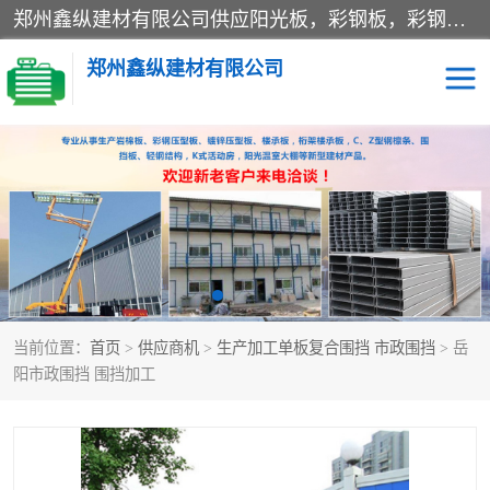
郑州鑫纵建材有限公司供应阳光板，彩钢板，彩钢钢构工程是一家集生产销售租赁安装于一体的企业，主要生产PC采光板，耐力板，仿古琉璃采光板，岩棉板、彩钢压型板、镀锌压型板、桁架楼承板，C、Z型钢檩条、围挡板、轻钢结构，阳光温室大棚等新型建材产品。公司旗下有多台移动式高空压瓦机租赁，承接全国各地业务，专业对外租赁各种型号压瓦机。
郑州鑫纵建材有限公司
高空瓦机租赁
ASA合成树脂仿古瓦
CZ型钢
FRP采光板
PC多层板
PC耐力板
当前位置：
首页
>
供应商机
>
生产加工单板复合围挡 市政围挡
> 岳
建筑围挡
楼层板
阳市政围挡 围挡加工
新型活动房
压型彩钢板
岩棉板
钢结构配件