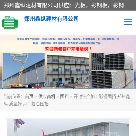
郑州鑫纵建材有限公司供应阳光板，彩钢板，彩钢钢构工程是一家集生产销售租赁安装于一体的企业，主要生产PC采光板，耐力板，仿古琉璃采光板，岩棉板、彩钢压型板、镀锌压型板、桁架楼承板，C、Z型钢檩条、围挡板、轻钢结构，阳光温室大棚等新型建材产品。公司旗下有多台移动式高空压瓦机租赁，承接全国各地业务，专业对外租赁各种型号压瓦机。
郑州鑫纵建材有限公司
高空瓦机租赁
ASA合成树脂仿古瓦
CZ型钢
FRP采光板
PC多层板
PC耐力板
当前位置：
首页
>
供应商机
>
围挡
> 开封生产加工彩钢围挡 郑州鑫
建筑围挡
楼层板
纵 质量好 荆门复合围挡
新型活动房
压型彩钢板
岩棉板
钢结构配件