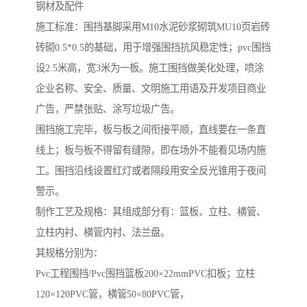
钢材及配件
施工标准：围挡基脚采用M10水泥砂浆砌筑MU10页岩砖
砖砌0.5*0.5的基础，用于增强围挡抗风稳定性；pvc围挡
设2.5米高，宽3米为一板。施工围挡做美化处理，喷涂
企业名称、安全、质量、文明施工用语及开发项目商业
广告，严禁张贴、涂写垃圾广告。
围挡施工完毕，板与板之间衔接平顺，直线要在一条直
线上；板与板不得留有缝隙，即在场外不能看见场内施
工。围挡沿线设置红灯或者隔段用安全反光锥用于夜间
警示。
制作工艺及规格：其组成部分有：篮板、立柱、横管、
立柱内衬、横管内衬、法兰盘。
其规格分别为：
Pvc工程围挡/Pvc围挡篮板200×22mmPVC扣板；立柱
120×120PVC管，横管50×80PVC管，