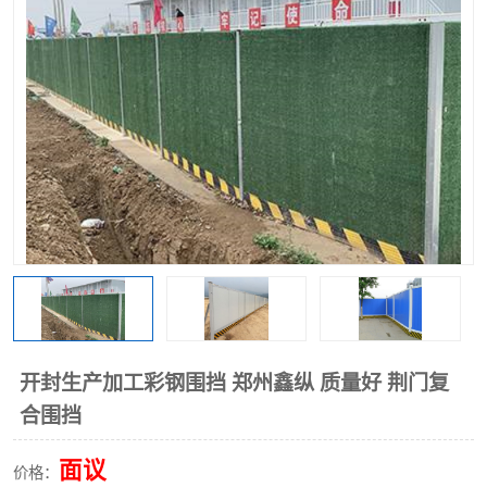
围挡
彩钢板
生产加工单板复合围挡 市
政围挡
开封生产加工彩钢围挡 郑州鑫纵 质量好 荆门复
合围挡
面议
价格：