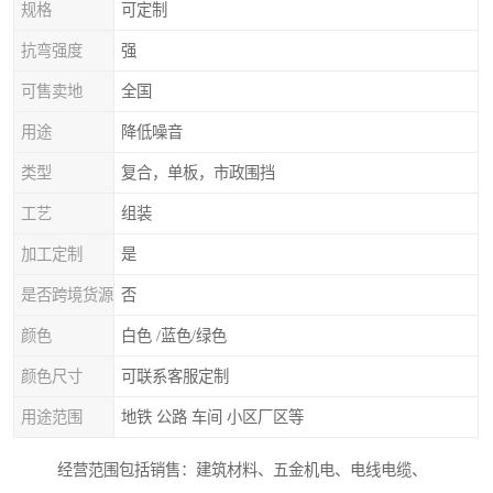
规格
可定制
抗弯强度
强
可售卖地
全国
用途
降低噪音
类型
复合，单板，市政围挡
工艺
组装
加工定制
是
是否跨境货源
否
颜色
白色 /蓝色/绿色
颜色尺寸
可联系客服定制
用途范围
地铁 公路 车间 小区厂区等
经营范围包括销售：建筑材料、五金机电、电线电缆、