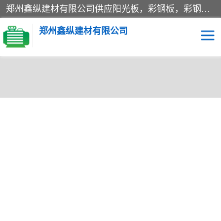
郑州鑫纵建材有限公司供应阳光板，彩钢板，彩钢钢构工程是一家集生产销售租赁安装于一体的企业，主要生产PC采光板，耐力板，仿古琉璃采光板，岩棉板、彩钢压型板、镀锌压型板、桁架楼承板，C、Z型钢檩条、围挡板、轻钢结构，阳光温室大棚等新型建材产品。公司旗下有多台移动式高空压瓦机租赁，承接全国各地业务，专业对外租赁各种型号压瓦机。
郑州鑫纵建材有限公司
高空瓦机租赁
ASA合成树脂仿古瓦
CZ型钢
FRP采光板
PC多层板
PC耐力板
当前位置：
首页
>
供应商机
>
围挡
> 围挡加工 许昌生产加工彩钢围
建筑围挡
楼层板
挡 郑州鑫纵 质量好 张家界单板围挡
新型活动房
压型彩钢板
岩棉板
钢结构配件