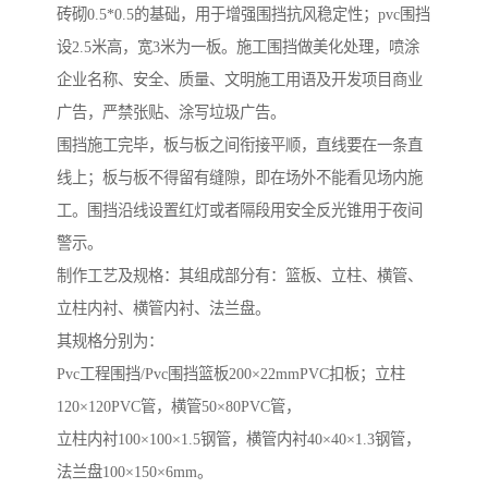
砖砌0.5*0.5的基础，用于增强围挡抗风稳定性；pvc围挡
设2.5米高，宽3米为一板。施工围挡做美化处理，喷涂
企业名称、安全、质量、文明施工用语及开发项目商业
广告，严禁张贴、涂写垃圾广告。
围挡施工完毕，板与板之间衔接平顺，直线要在一条直
线上；板与板不得留有缝隙，即在场外不能看见场内施
工。围挡沿线设置红灯或者隔段用安全反光锥用于夜间
警示。
制作工艺及规格：其组成部分有：篮板、立柱、横管、
立柱内衬、横管内衬、法兰盘。
其规格分别为：
Pvc工程围挡/Pvc围挡篮板200×22mmPVC扣板；立柱
120×120PVC管，横管50×80PVC管，
立柱内衬100×100×1.5钢管，横管内衬40×40×1.3钢管，
法兰盘100×150×6mm。