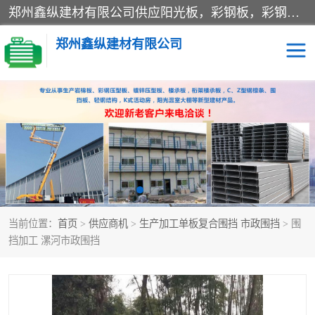
郑州鑫纵建材有限公司供应阳光板，彩钢板，彩钢钢构工程是一家集生产销售租赁安装于一体的企业，主要生产PC采光板，耐力板，仿古琉璃采光板，岩棉板、彩钢压型板、镀锌压型板、桁架楼承板，C、Z型钢檩条、围挡板、轻钢结构，阳光温室大棚等新型建材产品。公司旗下有多台移动式高空压瓦机租赁，承接全国各地业务，专业对外租赁各种型号压瓦机。
郑州鑫纵建材有限公司
高空瓦机租赁
ASA合成树脂仿古瓦
CZ型钢
FRP采光板
PC多层板
PC耐力板
当前位置：
首页
>
供应商机
>
生产加工单板复合围挡 市政围挡
> 围
建筑围挡
楼层板
挡加工 漯河市政围挡
新型活动房
压型彩钢板
岩棉板
钢结构配件