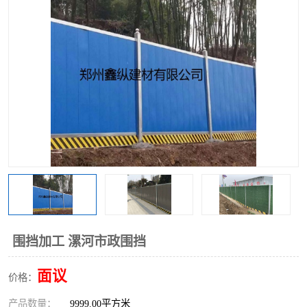
围挡
彩钢板
生产加工单板复合围挡 市
政围挡
围挡加工 漯河市政围挡
面议
价格：
产品数量：
9999.00平方米