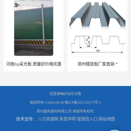
河南frp采光板 质量好价格优惠
郑州楼层板厂家直销 *
您是第
982732
位访客
版权所有 ©2026-08-09
豫ICP备2025142373号-1
郑州鑫纵建材有限公司
保留所有权利.
技术支持：
八方资源网
免责声明
管理员入口
网站地图