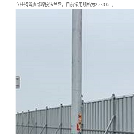
立柱钢管底部焊接法兰盘，目前常用规格为2.5×3.0m。