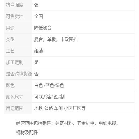
抗弯强度
强
可售卖地
全国
用途
降低噪音
类型
复合，单板，市政围挡
工艺
组装
加工定制
是
是否跨境货源
否
颜色
白色 /蓝色/绿色
颜色尺寸
可联系客服定制
用途范围
地铁 公路 车间 小区厂区等
经营范围包括销售：建筑材料、五金机电、电线电缆、
钢材及配件