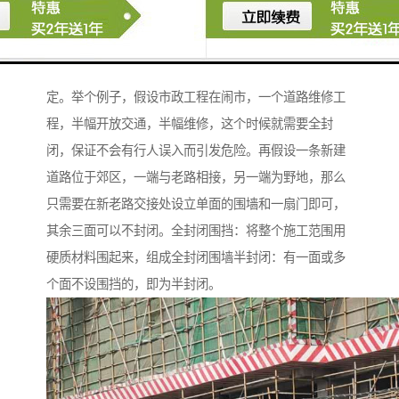
闭指两面或三面设立围挡，一面或两面开放，便于施工
机具材料的进出。具体要怎么设置根据招标文件、图
纸、现场环境，施工组织设计在保证安全的情况下来确
定。举个例子，假设市政工程在闹市，一个道路维修工
程，半幅开放交通，半幅维修，这个时候就需要全封
闭，保证不会有行人误入而引发危险。再假设一条新建
道路位于郊区，一端与老路相接，另一端为野地，那么
只需要在新老路交接处设立单面的围墙和一扇门即可，
其余三面可以不封闭。全封闭围挡：将整个施工范围用
硬质材料围起来，组成全封闭围墙半封闭：有一面或多
个面不设围挡的，即为半封闭。