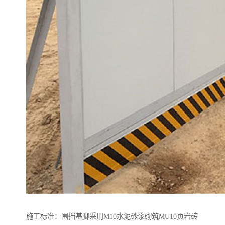
施工标准：围挡基脚采用M10水泥砂浆砌筑MU10页岩砖