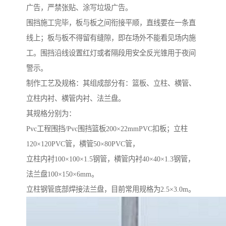
广告，严禁张贴、涂写垃圾广告。
围挡施工完毕，板与板之间衔接平顺，直线要在一条直
线上；板与板不得留有缝隙，即在场外不能看见场内施
工。围挡沿线设置红灯或者隔段用安全反光锥用于夜间
警示。
制作工艺及规格：其组成部分有：篮板、立柱、横管、
立柱内衬、横管内衬、法兰盘。
其规格分别为：
Pvc工程围挡/Pvc围挡篮板200×22mmPVC扣板；立柱
120×120PVC管，横管50×80PVC管，
立柱内衬100×100×1.5钢管，横管内衬40×40×1.3钢管，
法兰盘100×150×6mm。
立柱钢管底部焊接法兰盘，目前常用规格为2.5×3.0m。