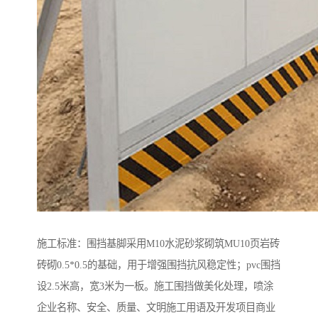
施工标准：围挡基脚采用M10水泥砂浆砌筑MU10页岩砖
砖砌0.5*0.5的基础，用于增强围挡抗风稳定性；pvc围挡
设2.5米高，宽3米为一板。施工围挡做美化处理，喷涂
企业名称、安全、质量、文明施工用语及开发项目商业