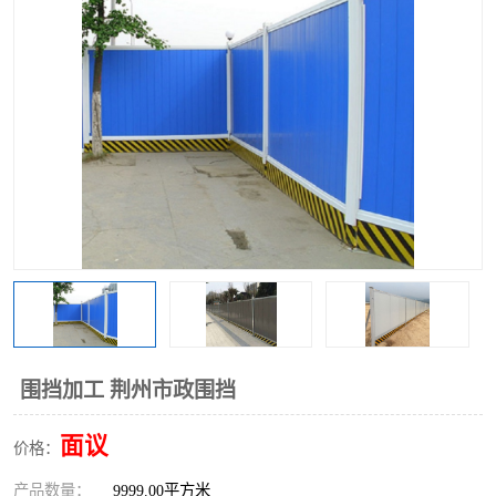
围挡
彩钢板
生产加工单板复合围挡 市
政围挡
围挡加工 荆州市政围挡
面议
价格：
产品数量：
9999.00平方米