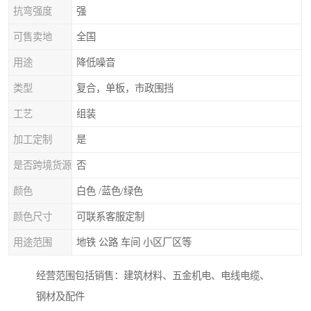
抗弯强度
强
可售卖地
全国
用途
降低噪音
类型
复合，单板，市政围挡
工艺
组装
加工定制
是
是否跨境货源
否
颜色
白色 /蓝色/绿色
颜色尺寸
可联系客服定制
用途范围
地铁 公路 车间 小区厂区等
经营范围包括销售：建筑材料、五金机电、电线电缆、
钢材及配件