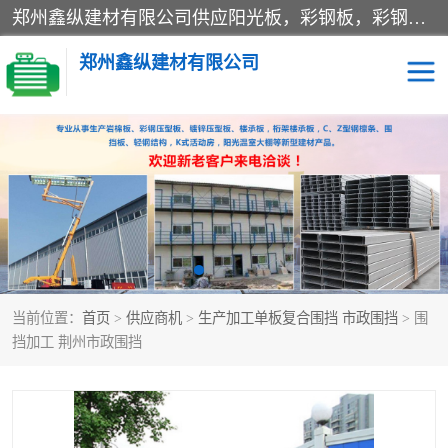
郑州鑫纵建材有限公司供应阳光板，彩钢板，彩钢钢构工程是一家集生产销售租赁安装于一体的企业，主要生产PC采光板，耐力板，仿古琉璃采光板，岩棉板、彩钢压型板、镀锌压型板、桁架楼承板，C、Z型钢檩条、围挡板、轻钢结构，阳光温室大棚等新型建材产品。公司旗下有多台移动式高空压瓦机租赁，承接全国各地业务，专业对外租赁各种型号压瓦机。
郑州鑫纵建材有限公司
高空瓦机租赁
ASA合成树脂仿古瓦
CZ型钢
FRP采光板
PC多层板
PC耐力板
当前位置：
首页
>
供应商机
>
生产加工单板复合围挡 市政围挡
> 围
建筑围挡
楼层板
挡加工 荆州市政围挡
新型活动房
压型彩钢板
岩棉板
钢结构配件