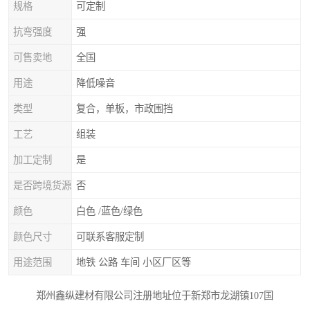
规格
可定制
抗弯强度
强
可售卖地
全国
用途
降低噪音
类型
复合，单板，市政围挡
工艺
组装
加工定制
是
是否跨境货源
否
颜色
白色 /蓝色/绿色
颜色尺寸
可联系客服定制
用途范围
地铁 公路 车间 小区厂区等
郑州鑫纵建材有限公司注册地址位于新郑市龙湖镇107国