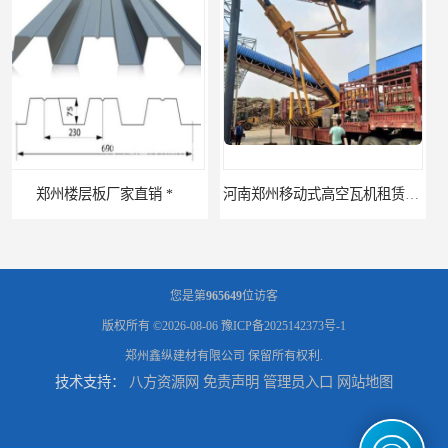
河南郑州移动式高空瓦机租赁公司 提高施工效率
河南郑州生产加工彩钢围挡 郑州鑫纵 质量好 围挡加工
您是第
965649
位访客
版权所有 ©2026-08-06
豫ICP备2025142373号-1
郑州鑫纵建材有限公司
保留所有权利.
技术支持：
八方资源网
免责声明
管理员入口
网站地图
三门峡生产加工彩钢围挡 郑州鑫纵 质量好 围挡加工
开封生产加工彩钢围挡 郑州鑫纵 质量好 鑫纵建材