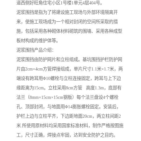
道西侧好旺角住宅小区1号楼1单元4层404号。
泥浆围挡是指为了将建设施工现场与外部环境隔离开
来，使施工现场成为一个相对封闭的空间所采取的措
施，包括采用各种砌体材料砌筑的围墙、采用各种成型
板材构成的维护体等。
泥浆围挡产品介绍：
泥浆围挡由防护网片和立柱组成。基坑围挡护栏防护网
片由2cm×4cm方管焊接组成，单片尺寸1.1米×1.7米，两
端设有跨耳用Φ10螺栓与立柱连接固定，跨耳与上下边
缘距离为15cm。立柱采用8cm方管 高度1.3m，底部有
法兰（8mm×15cm×15cm钢板）每个法兰盘设4个螺栓
孔、顶部封闭，与地面用Φ14膨胀螺栓固定。安装后，
护栏上边与立柱平齐，下边距地面20cm，两立柱间距2
米.所使用原材料均采用国家标准材料，制作严格按图施
工，尺寸正确，焊接点牢固，达到安全防护之目的。