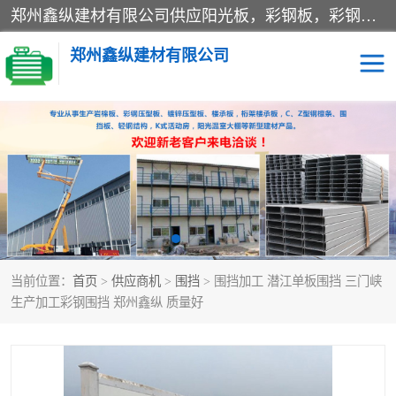
郑州鑫纵建材有限公司供应阳光板，彩钢板，彩钢钢构工程是一家集生产销售租赁安装于一体的企业，主要生产PC采光板，耐力板，仿古琉璃采光板，岩棉板、彩钢压型板、镀锌压型板、桁架楼承板，C、Z型钢檩条、围挡板、轻钢结构，阳光温室大棚等新型建材产品。公司旗下有多台移动式高空压瓦机租赁，承接全国各地业务，专业对外租赁各种型号压瓦机。
郑州鑫纵建材有限公司
高空瓦机租赁
ASA合成树脂仿古瓦
CZ型钢
FRP采光板
PC多层板
PC耐力板
当前位置：
首页
>
供应商机
>
围挡
> 围挡加工 潜江单板围挡 三门峡
建筑围挡
楼层板
生产加工彩钢围挡 郑州鑫纵 质量好
新型活动房
压型彩钢板
岩棉板
钢结构配件