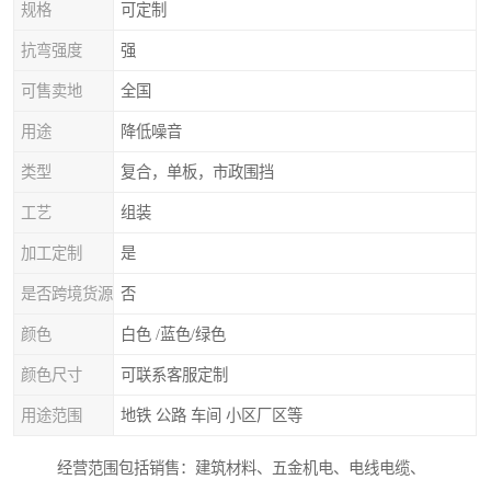
规格
可定制
抗弯强度
强
可售卖地
全国
用途
降低噪音
类型
复合，单板，市政围挡
工艺
组装
加工定制
是
是否跨境货源
否
颜色
白色 /蓝色/绿色
颜色尺寸
可联系客服定制
用途范围
地铁 公路 车间 小区厂区等
经营范围包括销售：建筑材料、五金机电、电线电缆、