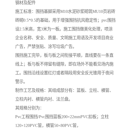
钢材及配件
施工标准：围挡基脚采用M10水泥砂浆砌筑MU10页岩砖
砖砌0.5*0.5的基础，用于增强围挡抗风稳定性；pvc围挡
设2.5米高，宽3米为一板。施工围挡做美化处理，喷涂
企业名称、安全、质量、文明施工用语及开发项目商业
广告，严禁张贴、涂写垃圾广告。
围挡施工完毕，板与板之间衔接平顺，直线要在一条直
线上；板与板不得留有缝隙，即在场外不能看见场内施
工。围挡沿线设置红灯或者隔段用安全反光锥用于夜间
警示。
制作工艺及规格：其组成部分有：篮板、立柱、横管、
立柱内衬、横管内衬、法兰盘。
其规格分别为：
Pvc工程围挡/Pvc围挡篮板200×22mmPVC扣板；立柱
120×120PVC管，横管50×80PVC管，