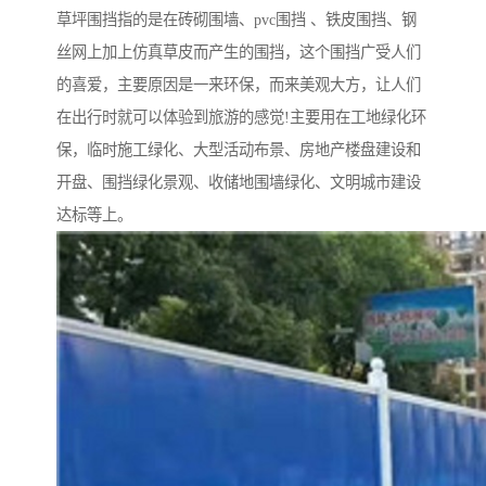
草坪围挡指的是在砖砌围墙、pvc围挡 、铁皮围挡、钢
丝网上加上仿真草皮而产生的围挡，这个围挡广受人们
的喜爱，主要原因是一来环保，而来美观大方，让人们
在出行时就可以体验到旅游的感觉!主要用在工地绿化环
保，临时施工绿化、大型活动布景、房地产楼盘建设和
开盘、围挡绿化景观、收储地围墙绿化、文明城市建设
达标等上。