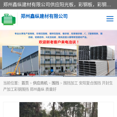
郑州鑫纵建材有限公司供应阳光板，彩钢板，彩钢钢构工程是一家集生产销售租赁安装于一体的企业，主要生产PC采光板，耐力板，仿古琉璃采光板，岩棉板、彩钢压型板、镀锌压型板、桁架楼承板，C、Z型钢檩条、围挡板、轻钢结构，阳光温室大棚等新型建材产品。公司旗下有多台移动式高空压瓦机租赁，承接全国各地业务，专业对外租赁各种型号压瓦机。
郑州鑫纵建材有限公司
高空瓦机租赁
ASA合成树脂仿古瓦
CZ型钢
FRP采光板
PC多层板
PC耐力板
当前位置：
首页
>
供应商机
>
围挡
> 围挡加工 安阳复合围挡 开封生
建筑围挡
楼层板
产加工彩钢围挡 郑州鑫纵 质量好
新型活动房
压型彩钢板
岩棉板
钢结构配件