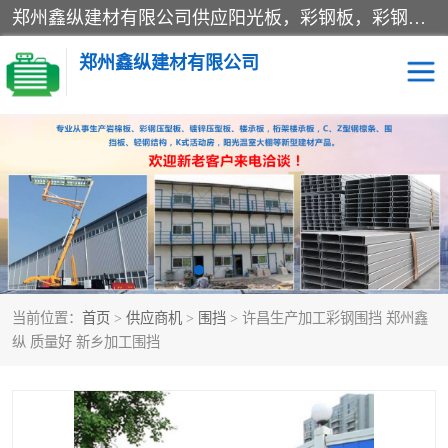
郑州鑫纵建材有限公司供应阳光板，彩钢板，彩钢钢构工程是一家集生产销售租赁安装于一体的企业，主要生产PC采光板，耐力板，仿古琉璃采光板，岩棉板、彩钢压型板、镀锌压型板、桁架楼承板，C、Z型钢檩条、围挡板、轻钢结构，阳光温室大棚等新型建材产品。公司旗下有多台移动式高空压瓦机租赁，承接全国各地业务，专业对外租赁各种型号压瓦机。
郑州鑫纵建材有限公司
高空瓦机租赁
ASA合成树脂仿古瓦
CZ型钢
FRP采光板
PC多层板
PC耐力板
当前位置：
首页
>
供应商机
>
围挡
> 许昌生产加工彩钢围挡 郑州鑫
建筑围挡
楼层板
纵 质量好 新乡加工围挡
新型活动房
压型彩钢板
岩棉板
钢结构配件