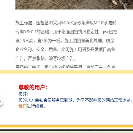
施工标准：围挡基脚采用M10水泥砂浆砌筑MU10页岩砖
砖砌0.5*0.5的基础，用于增强围挡抗风稳定性；pvc围挡
设2.5米高，宽3米为一板。施工围挡做美化处理，喷涂
企业名称、安全、质量、文明施工用语及开发项目商业
广告，严禁张贴、涂写垃圾广告。
围挡施工完毕，板与板之间衔接平顺，直线要在一条直
线上；板与板不得留有缝隙，即在场外不能看见场内施
工。围挡沿线设置红灯或者隔段用安全反光锥用于夜间
警示。
制作工艺及规格：其组成部分有：篮板、立柱、横管、
立柱内衬、横管内衬、法兰盘。
其规格分别为：
Pvc工程围挡/Pvc围挡篮板200×22mmPVC扣板；立柱