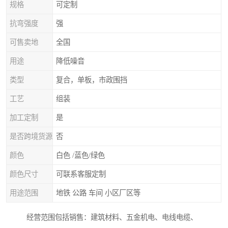
规格
可定制
抗弯强度
强
可售卖地
全国
用途
降低噪音
类型
复合，单板，市政围挡
工艺
组装
加工定制
是
是否跨境货源
否
颜色
白色 /蓝色/绿色
颜色尺寸
可联系客服定制
用途范围
地铁 公路 车间 小区厂区等
经营范围包括销售：建筑材料、五金机电、电线电缆、