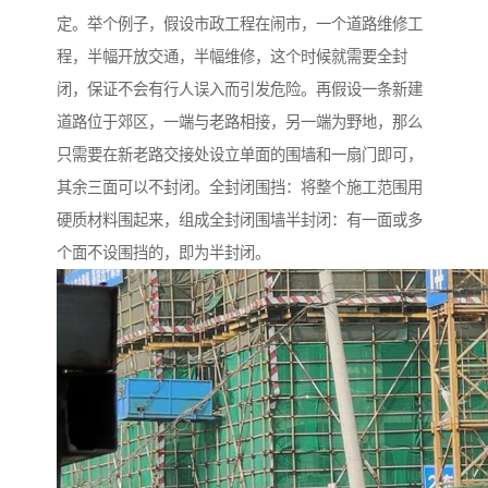
定。举个例子，假设市政工程在闹市，一个道路维修工
程，半幅开放交通，半幅维修，这个时候就需要全封
闭，保证不会有行人误入而引发危险。再假设一条新建
道路位于郊区，一端与老路相接，另一端为野地，那么
只需要在新老路交接处设立单面的围墙和一扇门即可，
其余三面可以不封闭。全封闭围挡：将整个施工范围用
硬质材料围起来，组成全封闭围墙半封闭：有一面或多
个面不设围挡的，即为半封闭。