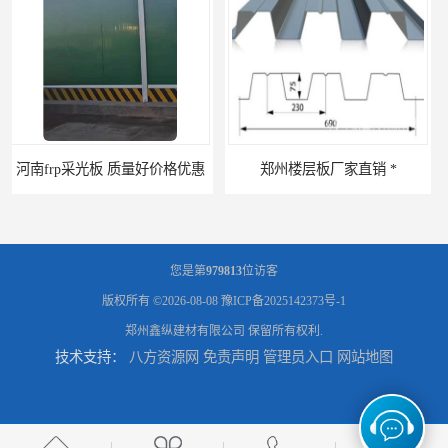
郑州楼层板厂家直销 *
河南郑州移动式高空瓦机租赁公司 提高施工效率
您是第
979813
位访客
版权所有 ©2026-08-08
豫ICP备2025142373号-1
郑州鑫纵建材有限公司
保留所有权利.
技术支持：
八方资源网
免责声明
管理员入口
网站地图
河南郑州生产加工彩钢围挡 郑州鑫纵 质量好 围挡加工
三门峡生产加工彩钢围挡 郑州鑫纵 质量好 围挡加工