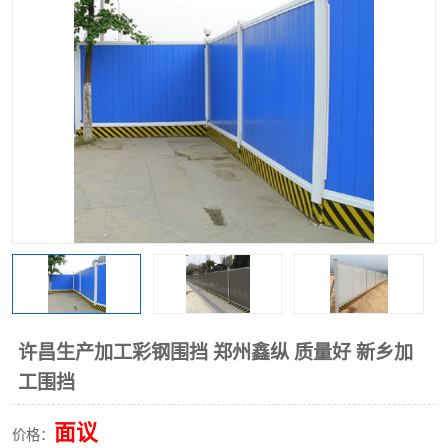
围挡
彩钢板
生产加工单板复合围挡 市
政围挡
许昌生产加工彩钢围挡 郑州鑫纵 质量好 新乡加
工围挡
面议
价格：