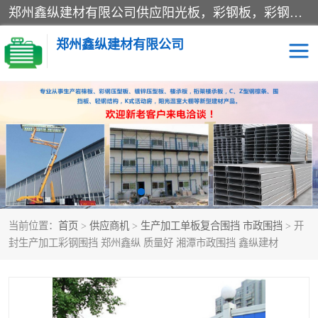
郑州鑫纵建材有限公司供应阳光板，彩钢板，彩钢钢构工程是一家集生产销售租赁安装于一体的企业，主要生产PC采光板，耐力板，仿古琉璃采光板，岩棉板、彩钢压型板、镀锌压型板、桁架楼承板，C、Z型钢檩条、围挡板、轻钢结构，阳光温室大棚等新型建材产品。公司旗下有多台移动式高空压瓦机租赁，承接全国各地业务，专业对外租赁各种型号压瓦机。
郑州鑫纵建材有限公司
高空瓦机租赁
ASA合成树脂仿古瓦
CZ型钢
FRP采光板
PC多层板
PC耐力板
当前位置：
首页
>
供应商机
>
生产加工单板复合围挡 市政围挡
> 开
建筑围挡
楼层板
封生产加工彩钢围挡 郑州鑫纵 质量好 湘潭市政围挡 鑫纵建材
新型活动房
压型彩钢板
岩棉板
钢结构配件