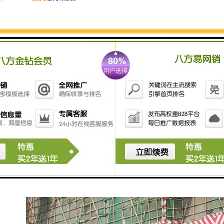
放心的使用。
2、建筑围挡不容易生锈，能够很好地抵抗酸碱的侵蚀，
表面不需要再涂保护漆里了，省去了我们要对它进行维
护的费用，有效地保护环境。
3、建筑围挡的表敏非常光洁整滑，它的颜色看起来也非
常柔和，遇到强光照射也不会给人难以适应的感
觉。
4、建筑围挡的制作过程很快，工程周期很短，安装也非
常方便，若果一个工程结束，工程围挡拆卸起来也很方
便，这样有利于对突发状况的处理，能够进行回收再利
用。
5、建筑围挡都可以使用三十年，还具有多种不同的款式
供各个客户进行选择