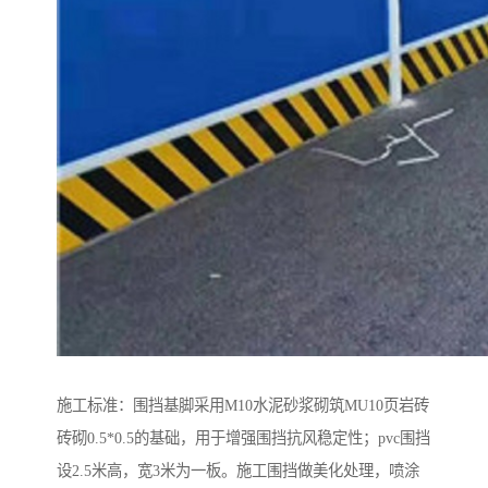
施工标准：围挡基脚采用M10水泥砂浆砌筑MU10页岩砖
砖砌0.5*0.5的基础，用于增强围挡抗风稳定性；pvc围挡
设2.5米高，宽3米为一板。施工围挡做美化处理，喷涂