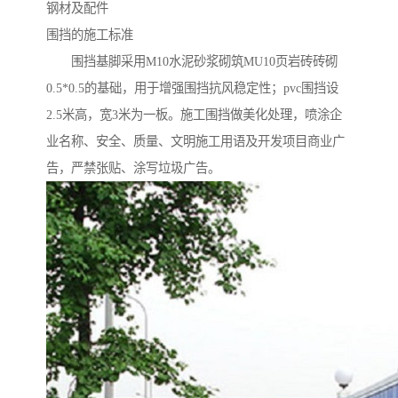
钢材及配件
围挡的施工标准
围挡基脚采用M10水泥砂浆砌筑MU10页岩砖砖砌
0.5*0.5的基础，用于增强围挡抗风稳定性；pvc围挡设
2.5米高，宽3米为一板。施工围挡做美化处理，喷涂企
业名称、安全、质量、文明施工用语及开发项目商业广
告，严禁张贴、涂写垃圾广告。