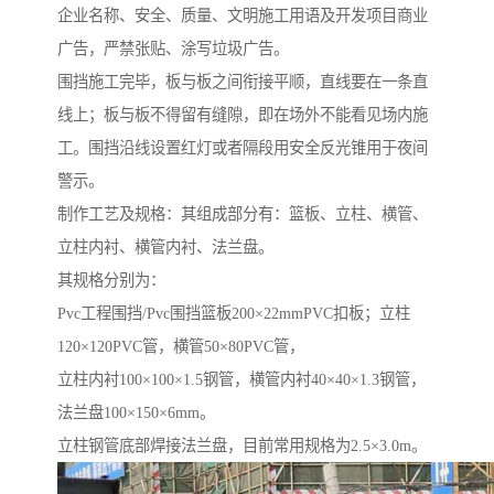
企业名称、安全、质量、文明施工用语及开发项目商业
广告，严禁张贴、涂写垃圾广告。
围挡施工完毕，板与板之间衔接平顺，直线要在一条直
线上；板与板不得留有缝隙，即在场外不能看见场内施
工。围挡沿线设置红灯或者隔段用安全反光锥用于夜间
警示。
制作工艺及规格：其组成部分有：篮板、立柱、横管、
立柱内衬、横管内衬、法兰盘。
其规格分别为：
Pvc工程围挡/Pvc围挡篮板200×22mmPVC扣板；立柱
120×120PVC管，横管50×80PVC管，
立柱内衬100×100×1.5钢管，横管内衬40×40×1.3钢管，
法兰盘100×150×6mm。
立柱钢管底部焊接法兰盘，目前常用规格为2.5×3.0m。