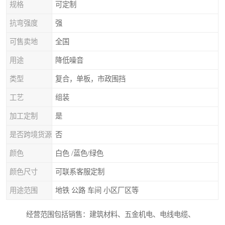
规格
可定制
抗弯强度
强
可售卖地
全国
用途
降低噪音
类型
复合，单板，市政围挡
工艺
组装
加工定制
是
是否跨境货源
否
颜色
白色 /蓝色/绿色
颜色尺寸
可联系客服定制
用途范围
地铁 公路 车间 小区厂区等
经营范围包括销售：建筑材料、五金机电、电线电缆、