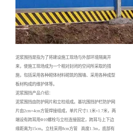
泥浆围挡是指为了将建设施工现场与外部环境隔离开
来，使施工现场成为一个相对封闭的空间所采取的措
施，包括采用各种砌体材料砌筑的围墙、采用各种成型
板材构成的维护体等。
泥浆围挡产品介绍：
泥浆围挡由防护网片和立柱组成。基坑围挡护栏防护网
片由2cm×4cm方管焊接组成，单片尺寸1.1米×1.7米，两
端设有跨耳用Φ10螺栓与立柱连接固定，跨耳与上下边
缘距离为15cm。立柱采用8cm方管 高度1.3m，底部有