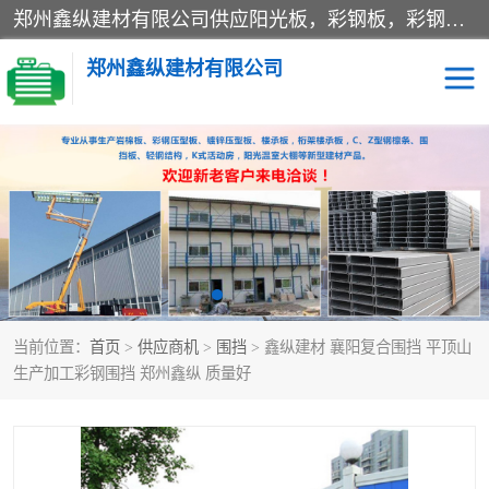
郑州鑫纵建材有限公司供应阳光板，彩钢板，彩钢钢构工程是一家集生产销售租赁安装于一体的企业，主要生产PC采光板，耐力板，仿古琉璃采光板，岩棉板、彩钢压型板、镀锌压型板、桁架楼承板，C、Z型钢檩条、围挡板、轻钢结构，阳光温室大棚等新型建材产品。公司旗下有多台移动式高空压瓦机租赁，承接全国各地业务，专业对外租赁各种型号压瓦机。
郑州鑫纵建材有限公司
高空瓦机租赁
ASA合成树脂仿古瓦
CZ型钢
FRP采光板
PC多层板
PC耐力板
当前位置：
首页
>
供应商机
>
围挡
> 鑫纵建材 襄阳复合围挡 平顶山
建筑围挡
楼层板
生产加工彩钢围挡 郑州鑫纵 质量好
新型活动房
压型彩钢板
岩棉板
钢结构配件