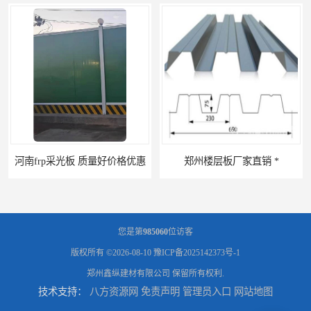
优惠
郑州楼层板厂家直销 *
您是第
985060
位访客
版权所有 ©2026-08-10
豫ICP备2025142373号-1
郑州鑫纵建材有限公司
保留所有权利.
技术支持：
八方资源网
免责声明
管理员入口
网站地图