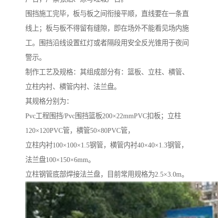
围挡施工完毕，板与板之间衔接平顺，直线要在一条直
线上；板与板不得留有缝隙，即在场外不能看见场内施
工。围挡沿线设置红灯或者隔段用安全反光锥用于夜间
警示。
制作工艺及规格：其组成部分有：篮板、立柱、横管、
立柱内衬、横管内衬、法兰盘。
其规格分别为：
Pvc工程围挡/Pvc围挡篮板200×22mmPVC扣板；立柱
120×120PVC管，横管50×80PVC管，
立柱内衬100×100×1.5钢管，横管内衬40×40×1.3钢管，
法兰盘100×150×6mm。
立柱钢管底部焊接法兰盘，目前常用规格为2.5×3.0m。