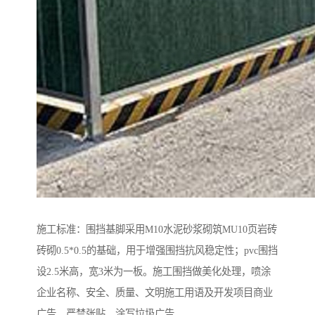
施工标准：围挡基脚采用M10水泥砂浆砌筑MU10页岩砖
砖砌0.5*0.5的基础，用于增强围挡抗风稳定性；pvc围挡
设2.5米高，宽3米为一板。施工围挡做美化处理，喷涂
企业名称、安全、质量、文明施工用语及开发项目商业
广告，严禁张贴、涂写垃圾广告。