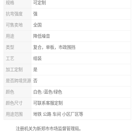
规格
可定制
抗弯强度
强
可售卖地
全国
用途
降低噪音
类型
复合，单板，市政围挡
工艺
组装
加工定制
是
是否跨境货源
否
颜色
白色 /蓝色/绿色
颜色尺寸
可联系客服定制
用途范围
地铁 公路 车间 小区厂区等
注册机关为新郑市市场监督管理局。