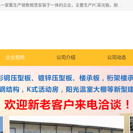
郑州鑫纵建材有限公司供应阳光板，彩钢板，彩钢钢构工程是一家集生产销售租赁安装于一体的企业，主要生产PC采光板，耐力板，仿古琉璃采光板，岩棉板、彩钢压型板、镀锌压型板、桁架楼承板，C、Z型钢檩条、围挡板、轻钢结构，阳光温室大棚等新型建材产品。公司旗下有多台移动式高空压瓦机租赁，承接全国各地业务，专业对外租赁各种型号压瓦机。
企业视频
公司介绍
公司动态