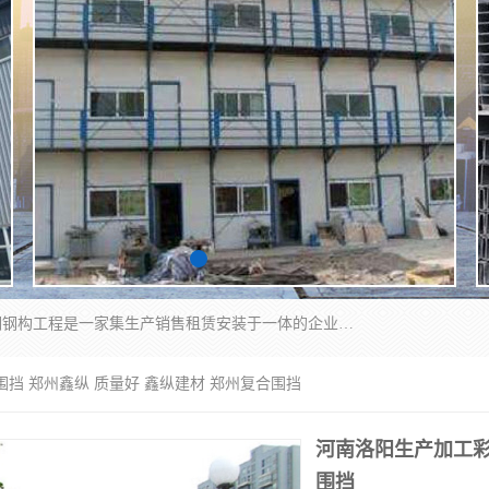
郑州鑫纵建材有限公司供应阳光板，彩钢板，彩钢钢构工程是一家集生产销售租赁安装于一体的企业，主要生产PC采光板，耐力板，仿古琉璃采光板，岩棉板、彩钢压型板、镀锌压型板、桁架楼承板，C、Z型钢檩条、围挡板、轻钢结构，阳光温室大棚等新型建材产品。公司旗下有多台移动式高空压瓦机租赁，承接全国各地业务，专业对外租赁各种型号压瓦机。
围挡 郑州鑫纵 质量好 鑫纵建材 郑州复合围挡
河南洛阳生产加工彩
围挡