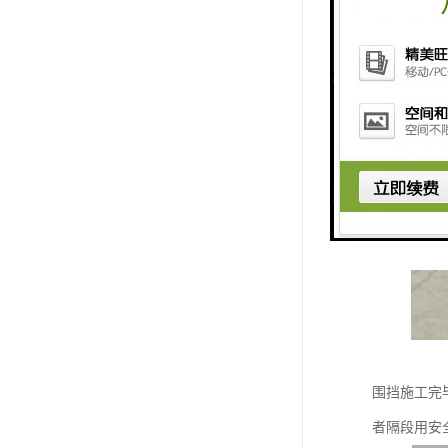
围挡施工完
者隔段用安