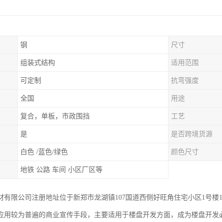
钢
尺寸
组装式结构
适用范围
可定制
抗弯强度
全国
用途
复合，单板，市政围挡
工艺
是
是否跨境货源
白色 /蓝色/绿色
颜色尺寸
地铁 公路 车间 小区厂区等
材有限公司注册地址位于新郑市龙湖镇107国道西侧好旺角住宅小区1号楼1单
应用较为普遍的商业宣传手段，主要适用于楼盘开发方面，成为楼盘开发