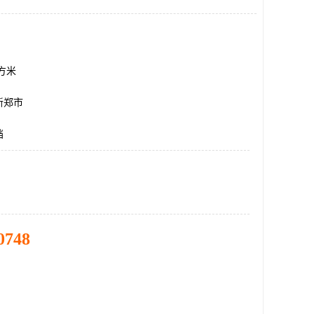
平方米
新郑市
挡
0748