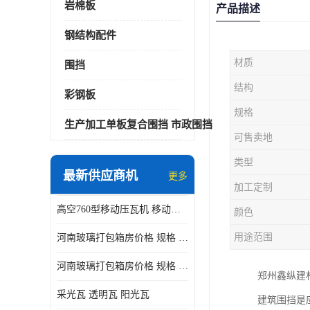
岩棉板
产品描述
钢结构配件
材质
围挡
结构
彩钢板
规格
生产加工单板复合围挡 市政围挡
可售卖地
类型
最新供应商机
更多
加工定制
高空760型移动压瓦机 移动升降制瓦设备租赁选郑州鑫纵
颜色
用途范围
河南玻璃打包箱房价格 规格 鑫纵建材按需定制
河南玻璃打包箱房价格 规格 鑫纵建材批发
郑州鑫纵建
采光瓦 透明瓦 阳光瓦
建筑围挡是