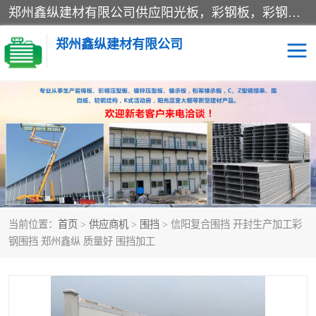
郑州鑫纵建材有限公司供应阳光板，彩钢板，彩钢钢构工程是一家集生产销售租赁安装于一体的企业，主要生产PC采光板，耐力板，仿古琉璃采光板，岩棉板、彩钢压型板、镀锌压型板、桁架楼承板，C、Z型钢檩条、围挡板、轻钢结构，阳光温室大棚等新型建材产品。公司旗下有多台移动式高空压瓦机租赁，承接全国各地业务，专业对外租赁各种型号压瓦机。
郑州鑫纵建材有限公司
高空瓦机租赁
ASA合成树脂仿古瓦
CZ型钢
FRP采光板
PC多层板
PC耐力板
当前位置：
首页
>
供应商机
>
围挡
> 信阳复合围挡 开封生产加工彩
建筑围挡
楼层板
钢围挡 郑州鑫纵 质量好 围挡加工
新型活动房
压型彩钢板
岩棉板
钢结构配件