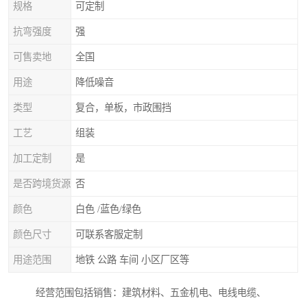
规格
可定制
抗弯强度
强
可售卖地
全国
用途
降低噪音
类型
复合，单板，市政围挡
工艺
组装
加工定制
是
是否跨境货源
否
颜色
白色 /蓝色/绿色
颜色尺寸
可联系客服定制
用途范围
地铁 公路 车间 小区厂区等
经营范围包括销售：建筑材料、五金机电、电线电缆、