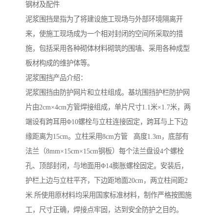
钢材及配件
泥浆围挡是指为了将建设施工现场与外部环境隔离开
来，使施工现场成为一个相对封闭的空间所采取的措
施，包括采用各种砌体材料砌筑的围墙、采用各种成型
板材构成的维护体等。
泥浆围挡产品介绍：
泥浆围挡由防护网片和立柱组成。基坑围挡护栏防护网
片由2cm×4cm方管焊接组成，单片尺寸1.1米×1.7米，两
端设有跨耳用Φ10螺栓与立柱连接固定，跨耳与上下边
缘距离为15cm。立柱采用8cm方管 高度1.3m，底部有
法兰（8mm×15cm×15cm钢板）每个法兰盘设4个螺栓
孔、顶部封闭，与地面用Φ14膨胀螺栓固定。安装后，
护栏上边与立柱平齐，下边距地面20cm，两立柱间距2
米.所使用原材料均采用国家标准材料，制作严格按图施
工，尺寸正确，焊接点牢固，达到安全防护之目的。