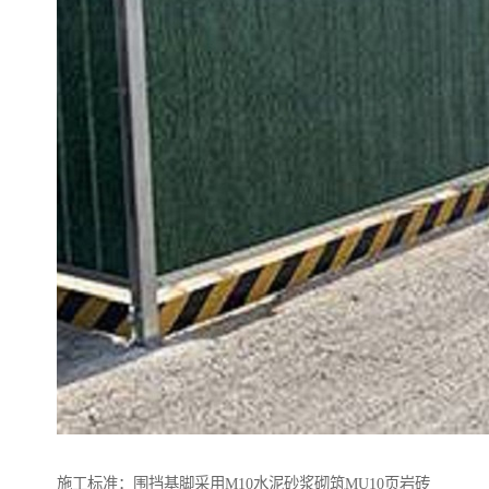
施工标准：围挡基脚采用M10水泥砂浆砌筑MU10页岩砖