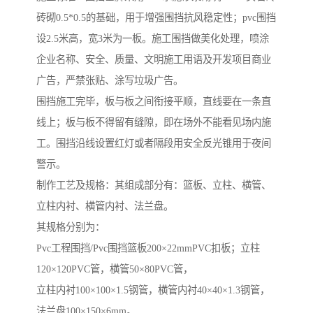
砖砌0.5*0.5的基础，用于增强围挡抗风稳定性；pvc围挡
设2.5米高，宽3米为一板。施工围挡做美化处理，喷涂
企业名称、安全、质量、文明施工用语及开发项目商业
广告，严禁张贴、涂写垃圾广告。
围挡施工完毕，板与板之间衔接平顺，直线要在一条直
线上；板与板不得留有缝隙，即在场外不能看见场内施
工。围挡沿线设置红灯或者隔段用安全反光锥用于夜间
警示。
制作工艺及规格：其组成部分有：篮板、立柱、横管、
立柱内衬、横管内衬、法兰盘。
其规格分别为：
Pvc工程围挡/Pvc围挡篮板200×22mmPVC扣板；立柱
120×120PVC管，横管50×80PVC管，
立柱内衬100×100×1.5钢管，横管内衬40×40×1.3钢管，
法兰盘100×150×6mm。