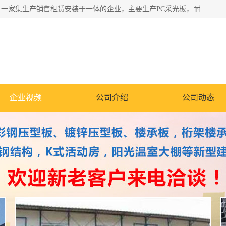
郑州鑫纵建材有限公司供应阳光板，彩钢板，彩钢钢构工程是一家集生产销售租赁安装于一体的企业，主要生产PC采光板，耐力板，仿古琉璃采光板，岩棉板、彩钢压型板、镀锌压型板、桁架楼承板，C、Z型钢檩条、围挡板、轻钢结构，阳光温室大棚等新型建材产品。公司旗下有多台移动式高空压瓦机租赁，承接全国各地业务，专业对外租赁各种型号压瓦机。
企业视频
公司介绍
公司动态