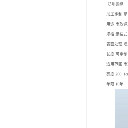
郑州鑫纵
加工定制 是
用途 市政
规格 组装式
表面处理 喷
长度 可定制
适用范围 市
高度 200（
年限 10年