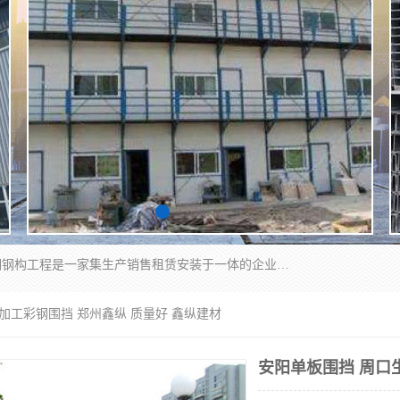
郑州鑫纵建材有限公司供应阳光板，彩钢板，彩钢钢构工程是一家集生产销售租赁安装于一体的企业，主要生产PC采光板，耐力板，仿古琉璃采光板，岩棉板、彩钢压型板、镀锌压型板、桁架楼承板，C、Z型钢檩条、围挡板、轻钢结构，阳光温室大棚等新型建材产品。公司旗下有多台移动式高空压瓦机租赁，承接全国各地业务，专业对外租赁各种型号压瓦机。
加工彩钢围挡 郑州鑫纵 质量好 鑫纵建材
安阳单板围挡 周口