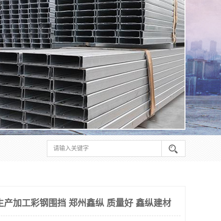
生产加工彩钢围挡 郑州鑫纵 质量好 鑫纵建材