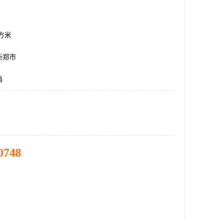
平方米
新郑市
挡
0748