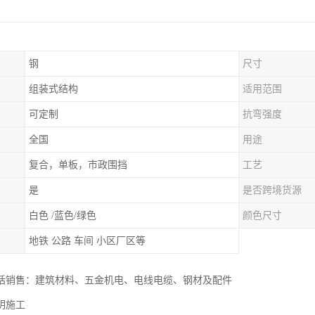
钢
尺寸
组装式结构
适用范围
可定制
抗弯强度
全国
用途
复合，单板，市政围挡
工艺
是
是否跨境货源
白色 /蓝色/绿色
颜色尺寸
地铁 公路 车间 小区厂区等
括销售：建筑材料、五金机电、电线电缆、钢材及配件
明施工