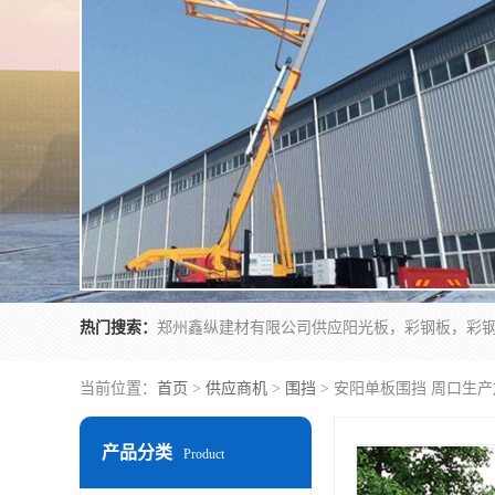
热门搜索：
当前位置：
首页
>
供应商机
>
围挡
> 安阳单板围挡 周口生产
产品分类
Product