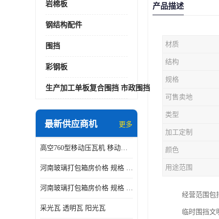
岩棉板
产品描述
钢结构配件
材质
围挡
结构
彩钢板
规格
生产加工单板复合围挡 市政围挡
可售卖地
类型
最新供应商机
更多
加工定制
高空760型移动压瓦机 移动升降制瓦设备租赁选郑州鑫纵
颜色
用途范围
河南玻璃打包箱房价格 规格 鑫纵建材按需定制
河南玻璃打包箱房价格 规格 鑫纵建材批发
经营范围包
采光瓦 透明瓦 阳光瓦
临时围挡文