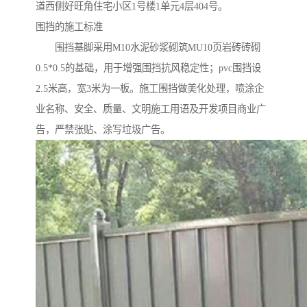
道西侧好旺角住宅小区1号楼1单元4层404号。
围挡的施工标准
围挡基脚采用M10水泥砂浆砌筑MU10页岩砖砖砌
0.5*0.5的基础，用于增强围挡抗风稳定性；pvc围挡设
2.5米高，宽3米为一板。施工围挡做美化处理，喷涂企
业名称、安全、质量、文明施工用语及开发项目商业广
告，严禁张贴、涂写垃圾广告。