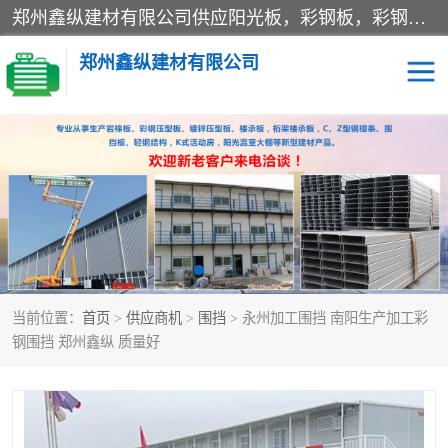
郑州鑫纵建材有限公司供应阳光板，彩钢板，彩钢钢构工程是一家集生产销售租赁安装于一体的企业，主要生产PC采光板，耐力板，仿古琉璃采光板，岩棉板、彩钢压型板、镀锌压型板、桁架楼承板，C、Z型钢檩条、围挡板、轻钢结构，阳光温室大棚等新型建材产品。公司旗下有多台移动式高空压瓦机租赁，承接全国各地业务，专业对外租赁各种型号压瓦机。
郑州鑫纵建材有限公司
高空瓦机租赁
ASA合成树脂仿古瓦
CZ型钢
FRP采光板
PC多层板
PC耐力板
当前位置：
首页
>
供应商机
>
围挡
> 永州加工围挡 南阳生产加工彩
建筑围挡
楼层板
钢围挡 郑州鑫纵 质量好
新型活动房
压型彩钢板
岩棉板
钢结构配件