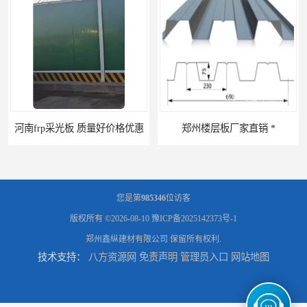
南frp采光板 质量好价格优惠
郑州楼层板厂家直销 *
您是第
985346
位访客
版权所有 ©2026-08-10
豫ICP备2025142373号-1
郑州鑫纵建材有限公司
保留所有权利.
技术支持：
八方资源网
免责声明
管理员入口
网站地图
河南郑州移动式高空瓦机租赁公司 提高施工效率
河南郑州生产加工彩钢围挡 郑州鑫纵 质量好 围挡加工