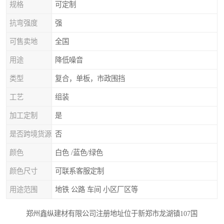
规格
可定制
抗弯强度
强
可售卖地
全国
用途
降低噪音
类型
复合，单板，市政围挡
工艺
组装
加工定制
是
是否跨境货源
否
颜色
白色 /蓝色/绿色
颜色尺寸
可联系客服定制
用途范围
地铁 公路 车间 小区厂区等
郑州鑫纵建材有限公司注册地址位于新郑市龙湖镇107国