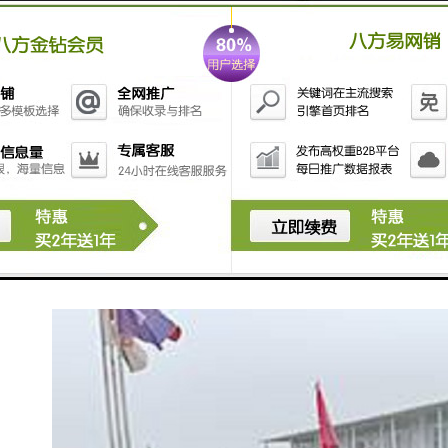
围挡使用的材料应保证围栏稳固、整洁、美观。市政工
程项目工地，可按工程进度分段设置围栏或按规定使用
统一的连续性护栏设施。施工单位不得在工地围栏外堆
放建筑材料、垃圾和工程渣土。在经批准临时占用的区
域，应严格按批准的占地范围和使用性质存放、堆卸建
筑材料或机具设备，临时区域四周应设置高于1m的围
栏。