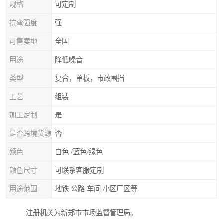
规格
可定制
抗弯强度
强
可售卖地
全国
用途
降低噪音
类型
复合，单板，市政围挡
工艺
组装
加工定制
是
是否跨境货源
否
颜色
白色 /蓝色/绿色
颜色尺寸
可联系客服定制
用途范围
地铁 公路 车间 小区厂区等
注册机关为新郑市市场监督管理局。