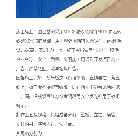
施工标准：围挡基脚采用M10水泥砂浆砌筑MU10页岩砖
砖砌0.5*0.5的基础，用于增强围挡抗风稳定性；pvc围挡
设2.5米高，宽3米为一板。施工围挡做美化处理，喷涂
企业名称、安全、质量、文明施工用语及开发项目商业
广告，严禁张贴、涂写垃圾广告。
围挡施工完毕，板与板之间衔接平顺，直线要在一条直
线上；板与板不得留有缝隙，即在场外不能看见场内施
工。围挡沿线设置红灯或者隔段用安全反光锥用于夜间
警示。
制作工艺及规格：其组成部分有：篮板、立柱、横管、
立柱内衬、横管内衬、法兰盘。
其规格分别为：