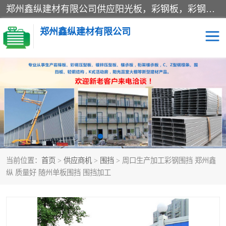
郑州鑫纵建材有限公司供应阳光板，彩钢板，彩钢钢构工程是一家集生产销售租赁安装于一体的企业，主要生产PC采光板，耐力板，仿古琉璃采光板，岩棉板、彩钢压型板、镀锌压型板、桁架楼承板，C、Z型钢檩条、围挡板、轻钢结构，阳光温室大棚等新型建材产品。公司旗下有多台移动式高空压瓦机租赁，承接全国各地业务，专业对外租赁各种型号压瓦机。
郑州鑫纵建材有限公司
高空瓦机租赁
ASA合成树脂仿古瓦
CZ型钢
FRP采光板
PC多层板
PC耐力板
当前位置：
首页
>
供应商机
>
围挡
> 周口生产加工彩钢围挡 郑州鑫
建筑围挡
楼层板
纵 质量好 随州单板围挡 围挡加工
新型活动房
压型彩钢板
岩棉板
钢结构配件