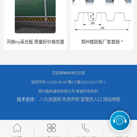
河南frp采光板 质量好价格优惠
郑州楼层板厂家直销 *
您是第
981979
位访客
版权所有 ©2026-08-09
豫ICP备2025142373号-1
郑州鑫纵建材有限公司
保留所有权利.
技术支持：
八方资源网
免责声明
管理员入口
网站地图
河南郑州移动式高空瓦机租赁公司 提高施工效率
河南郑州生产加工彩钢围挡 郑州鑫纵 质量好 围挡加工