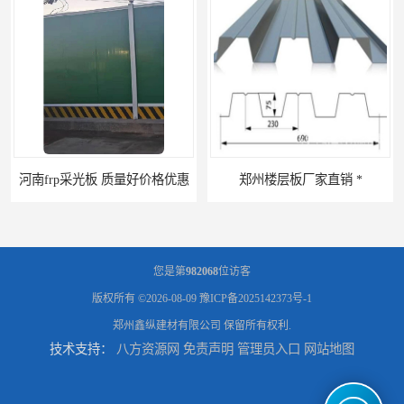
 质量好价格优惠
郑州楼层板厂家直销 *
您是第
982068
位访客
版权所有 ©2026-08-09
豫ICP备2025142373号-1
郑州鑫纵建材有限公司
保留所有权利.
技术支持：
八方资源网
免责声明
管理员入口
网站地图