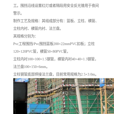
工。围挡沿线设置红灯或者隔段用安全反光锥用于夜间
警示。
制作工艺及规格：其组成部分有：篮板、立柱、横管、
立柱内衬、横管内衬、法兰盘。
其规格分别为：
Pvc工程围挡/Pvc围挡篮板200×22mmPVC扣板；立柱
120×120PVC管，横管50×80PVC管，
立柱内衬100×100×1.5钢管，横管内衬40×40×1.3钢管，
法兰盘100×150×6mm。
立柱钢管底部焊接法兰盘，目前常用规格为2.5×3.0m。