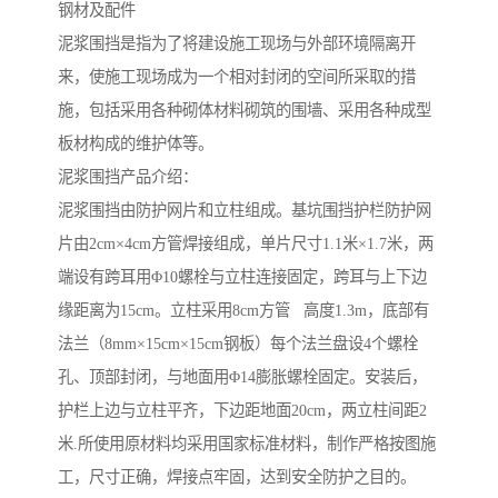
钢材及配件
泥浆围挡是指为了将建设施工现场与外部环境隔离开
来，使施工现场成为一个相对封闭的空间所采取的措
施，包括采用各种砌体材料砌筑的围墙、采用各种成型
板材构成的维护体等。
泥浆围挡产品介绍：
泥浆围挡由防护网片和立柱组成。基坑围挡护栏防护网
片由2cm×4cm方管焊接组成，单片尺寸1.1米×1.7米，两
端设有跨耳用Φ10螺栓与立柱连接固定，跨耳与上下边
缘距离为15cm。立柱采用8cm方管 高度1.3m，底部有
法兰（8mm×15cm×15cm钢板）每个法兰盘设4个螺栓
孔、顶部封闭，与地面用Φ14膨胀螺栓固定。安装后，
护栏上边与立柱平齐，下边距地面20cm，两立柱间距2
米.所使用原材料均采用国家标准材料，制作严格按图施
工，尺寸正确，焊接点牢固，达到安全防护之目的。