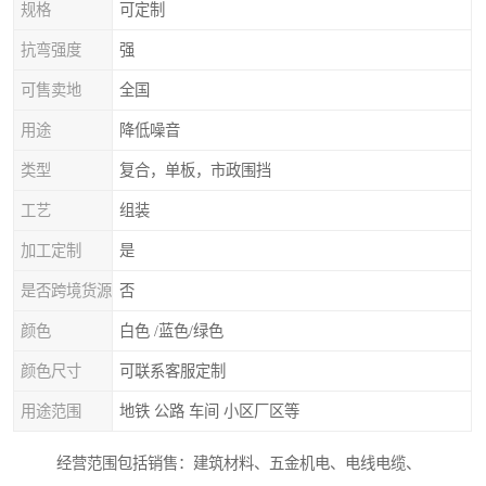
规格
可定制
抗弯强度
强
可售卖地
全国
用途
降低噪音
类型
复合，单板，市政围挡
工艺
组装
加工定制
是
是否跨境货源
否
颜色
白色 /蓝色/绿色
颜色尺寸
可联系客服定制
用途范围
地铁 公路 车间 小区厂区等
经营范围包括销售：建筑材料、五金机电、电线电缆、