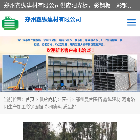
郑州鑫纵建材有限公司供应阳光板，彩钢板，彩钢钢构工程是一家集生产销售租赁安装于一体的企业，主要生产PC采光板，耐力板，仿古琉璃采光板，岩棉板、彩钢压型板、镀锌压型板、桁架楼承板，C、Z型钢檩条、围挡板、轻钢结构，阳光温室大棚等新型建材产品。公司旗下有多台移动式高空压瓦机租赁，承接全国各地业务，专业对外租赁各种型号压瓦机。
郑州鑫纵建材有限公司
高空瓦机租赁
ASA合成树脂仿古瓦
CZ型钢
FRP采光板
PC多层板
PC耐力板
当前位置：
首页
>
供应商机
>
围挡
> 鄂州复合围挡 鑫纵建材 河南洛
建筑围挡
楼层板
阳生产加工彩钢围挡 郑州鑫纵 质量好
新型活动房
压型彩钢板
岩棉板
钢结构配件