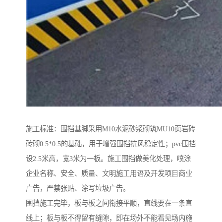
施工标准：围挡基脚采用M10水泥砂浆砌筑MU10页岩砖
砖砌0.5*0.5的基础，用于增强围挡抗风稳定性；pvc围挡
设2.5米高，宽3米为一板。施工围挡做美化处理，喷涂
企业名称、安全、质量、文明施工用语及开发项目商业
广告，严禁张贴、涂写垃圾广告。
围挡施工完毕，板与板之间衔接平顺，直线要在一条直
线上；板与板不得留有缝隙，即在场外不能看见场内施