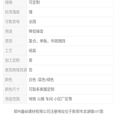
规格
可定制
抗弯强度
强
可售卖地
全国
用途
降低噪音
类型
复合，单板，市政围挡
工艺
组装
加工定制
是
是否跨境货源
否
颜色
白色 /蓝色/绿色
颜色尺寸
可联系客服定制
用途范围
地铁 公路 车间 小区厂区等
郑州鑫纵建材有限公司注册地址位于新郑市龙湖镇107国