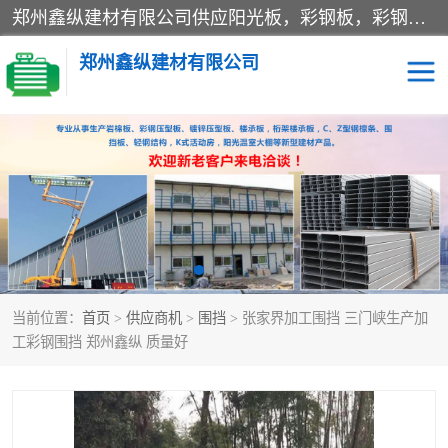
郑州鑫纵建材有限公司供应阳光板，彩钢板，彩钢钢构工程是一家集生产销售租赁安装于一体的企业，主要生产PC采光板，耐力板，仿古琉璃采光板，岩棉板、彩钢压型板、镀锌压型板、桁架楼承板，C、Z型钢檩条、围挡板、轻钢结构，阳光温室大棚等新型建材产品。公司旗下有多台移动式高空压瓦机租赁，承接全国各地业务，专业对外租赁各种型号压瓦机。
郑州鑫纵建材有限公司
高空瓦机租赁
ASA合成树脂仿古瓦
CZ型钢
FRP采光板
PC多层板
PC耐力板
当前位置：
首页
>
供应商机
>
围挡
> 张家界加工围挡 三门峡生产加
建筑围挡
楼层板
工彩钢围挡 郑州鑫纵 质量好
新型活动房
压型彩钢板
岩棉板
钢结构配件