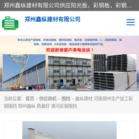
郑州鑫纵建材有限公司供应阳光板，彩钢板，彩钢钢构工程是一家集生产销售租赁安装于一体的企业，主要生产PC采光板，耐力板，仿古琉璃采光板，岩棉板、彩钢压型板、镀锌压型板、桁架楼承板，C、Z型钢檩条、围挡板、轻钢结构，阳光温室大棚等新型建材产品。公司旗下有多台移动式高空压瓦机租赁，承接全国各地业务，专业对外租赁各种型号压瓦机。
郑州鑫纵建材有限公司
高空瓦机租赁
ASA合成树脂仿古瓦
CZ型钢
FRP采光板
PC多层板
PC耐力板
当前位置：
首页
>
供应商机
>
围挡
> 鑫纵建材 河南郑州生产加工彩
建筑围挡
楼层板
钢围挡 郑州鑫纵 质量好 漯河彩钢围挡
新型活动房
压型彩钢板
岩棉板
钢结构配件