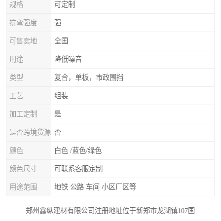
规格
可定制
抗弯强度
强
可售卖地
全国
用途
降低噪音
类型
复合，单板，市政围挡
工艺
组装
加工定制
是
是否跨境货源
否
颜色
白色 /蓝色/绿色
颜色尺寸
可联系客服定制
用途范围
地铁 公路 车间 小区厂区等
郑州鑫纵建材有限公司注册地址位于新郑市龙湖镇107国