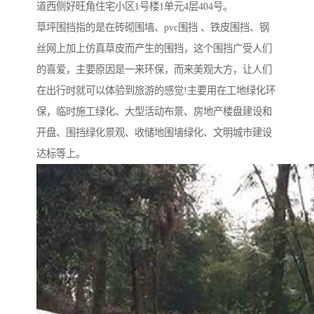
道西侧好旺角住宅小区1号楼1单元4层404号。
草坪围挡指的是在砖砌围墙、pvc围挡 、铁皮围挡、钢
丝网上加上仿真草皮而产生的围挡，这个围挡广受人们
的喜爱，主要原因是一来环保，而来美观大方，让人们
在出行时就可以体验到旅游的感觉!主要用在工地绿化环
保，临时施工绿化、大型活动布景、房地产楼盘建设和
开盘、围挡绿化景观、收储地围墙绿化、文明城市建设
达标等上。