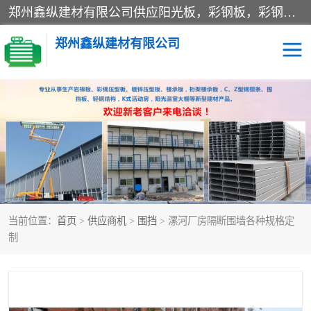
郑州鑫纵建材有限公司供应阳光板，彩钢板，彩钢钢构工程是一家集生产销售租赁安装于一体的企业，主要生产PC采光板，耐力板，仿古琉璃采光板，岩棉板、彩钢压型板、镀锌压型板、桁架楼承板，C、Z型钢檩条、围挡板、轻钢结构，阳光温室大棚等新型建材产品。公司旗下有多台移动式高空压瓦机租赁，承接全国各地业务，专业对外租赁各种型号压瓦机。
郑州鑫纵建材有限公司
高空瓦机租赁
ASA合成树脂仿古瓦
CZ型钢
FRP采光板
PC多层板
PC耐力板
当前位置：
首页
>
供应商机
>
围挡
> 漯河厂房隔断围墙各种规格定
建筑围挡
楼层板
制
新型活动房
压型彩钢板
岩棉板
钢结构配件