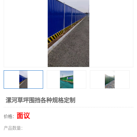
围挡
彩钢板
生产加工单板复合围挡 市
政围挡
漯河草坪围挡各种规格定制
面议
价格：
产品数量：