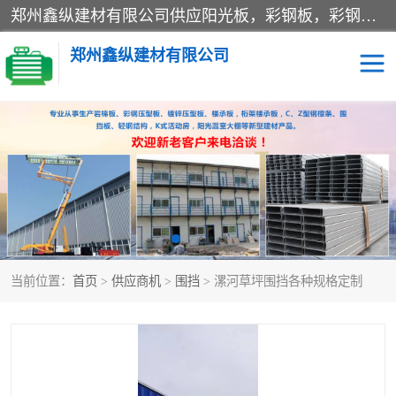
郑州鑫纵建材有限公司供应阳光板，彩钢板，彩钢钢构工程是一家集生产销售租赁安装于一体的企业，主要生产PC采光板，耐力板，仿古琉璃采光板，岩棉板、彩钢压型板、镀锌压型板、桁架楼承板，C、Z型钢檩条、围挡板、轻钢结构，阳光温室大棚等新型建材产品。公司旗下有多台移动式高空压瓦机租赁，承接全国各地业务，专业对外租赁各种型号压瓦机。
郑州鑫纵建材有限公司
高空瓦机租赁
ASA合成树脂仿古瓦
CZ型钢
FRP采光板
PC多层板
PC耐力板
当前位置：
首页
>
供应商机
>
围挡
> 漯河草坪围挡各种规格定制
建筑围挡
楼层板
新型活动房
压型彩钢板
岩棉板
钢结构配件