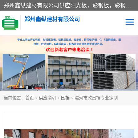
郑州鑫纵建材有限公司供应阳光板，彩钢板，彩钢钢构工程是一家集生产销售租赁安装于一体的企业，主要生产PC采光板，耐力板，仿古琉璃采光板，岩棉板、彩钢压型板、镀锌压型板、桁架楼承板，C、Z型钢檩条、围挡板、轻钢结构，阳光温室大棚等新型建材产品。公司旗下有多台移动式高空压瓦机租赁，承接全国各地业务，专业对外租赁各种型号压瓦机。
郑州鑫纵建材有限公司
高空瓦机租赁
ASA合成树脂仿古瓦
CZ型钢
FRP采光板
PC多层板
PC耐力板
当前位置：
首页
>
供应商机
>
围挡
> 漯河市政围挡专业定制
建筑围挡
楼层板
新型活动房
压型彩钢板
岩棉板
钢结构配件